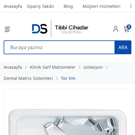
Anasayfa
Sipariş Takibi
Blog
Müşteri Hizmetleri
İl
0
ARA
Anasayfa
Klinik Sarf Malzemeler
izolasyon
Dental Matrix Sistemleri
Tor Vm