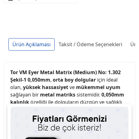
Ürün Açıklaması
Taksit / Ödeme Seçenekleri
Ürü
Tor VM Eyer Metal Matrix (Medium) No: 1.302
Şekil-1 0,050mm
,
orta boy dolgular
için ideal
olan,
yüksek hassasiyet
ve
mükemmel uyum
sağlayan bir
metal matriks
sistemidir.
0,050mm
kalınlık
özelliği ile dolguların düzgün ve sağlıklı
bir şekilde yerleştirilmesine yardımcı olur.
Yüksek
kaliteli metal malzeme
ile üretilmiş olup, uzun
süreli kullanım ve
yüksek dayanıklılık
sunar. Bu
matriks, diş hekimlerinin
orta boy diş dolguları