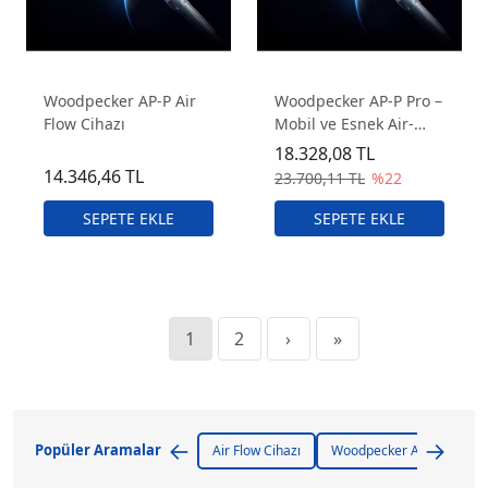
Woodpecker AP-P Air
Woodpecker AP-P Pro –
Flow Cihazı
Mobil ve Esnek Air-
Polishing Sistemi
18.328,08 TL
14.346,46 TL
23.700,11 TL
%22
1
2
›
»
←
→
Popüler Aramalar
Air Flow Cihazı
Woodpecker Airflow