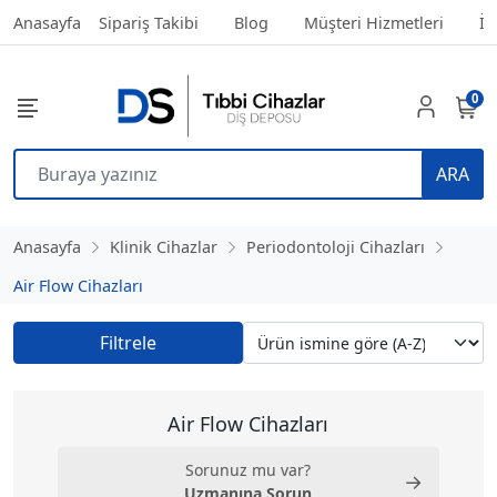
Anasayfa
Sipariş Takibi
Blog
Müşteri Hizmetleri
İl
0
ARA
Anasayfa
Klinik Cihazlar
Periodontoloji Cihazları
Air Flow Cihazları
Filtrele
Air Flow Cihazları
Sorunuz mu var?
→
Uzmanına Sorun