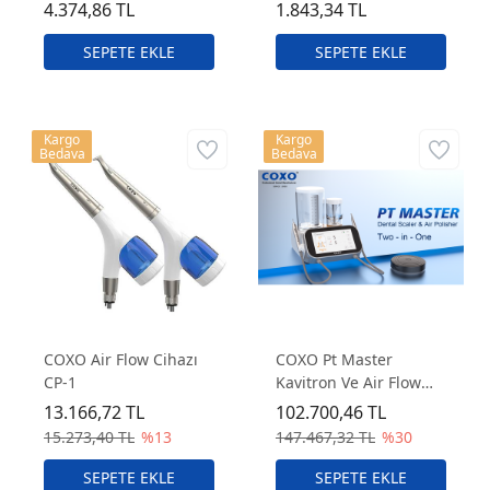
4.374,86 TL
1.843,34 TL
Kargo
Kargo
Bedava
Bedava
COXO Air Flow Cihazı
COXO Pt Master
CP-1
Kavitron Ve Air Flow
Cihazı
13.166,72 TL
102.700,46 TL
15.273,40 TL
%13
147.467,32 TL
%30