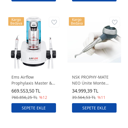
Kargo
Kargo
Bedava
Bedava
Ems Airflow
NSK PROPHY-MATE
Prophylaxis Master &
NEO Ünite Monte
Airflow Station+
Airflow Cihaz
669.553,50 TL
34.999,39 TL
760.856,25 TL
%12
39.564,53 TL
%11