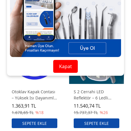
Kapat
Otoklav Kapak Contası
S 2 Cerrahi LED
– Yüksek Isı Dayanımlı
Reflektör – 6 Ledli
Sızdırmazlık Contası
Dental Cerrahi
1.363,91 TL
11.540,74 TL
Reflektör
1.678,65 TL
%18
15.737,37 TL
%26