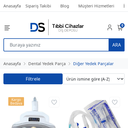
Anasayfa
Sipariş Takibi
Blog
Müşteri Hizmetleri
İl
0
ARA
Anasayfa
Dental Yedek Parça
Diğer Yedek Parçalar
Filtrele
Kargo
Bedava