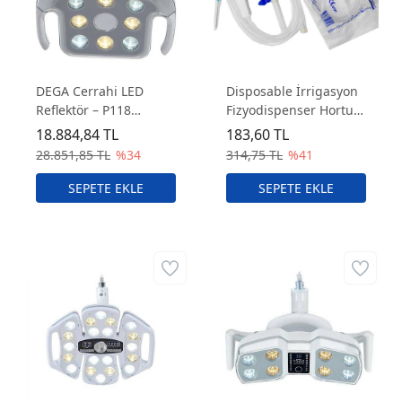
DEGA Cerrahi LED
Disposable İrrigasyon
Reflektör – P118
Fizyodispenser Hortum
Yüksek Işık Gücü ve
Seti Fizyo Hortumu
18.884,84 TL
183,60 TL
Net Görüş
28.851,85 TL
%34
314,75 TL
%41