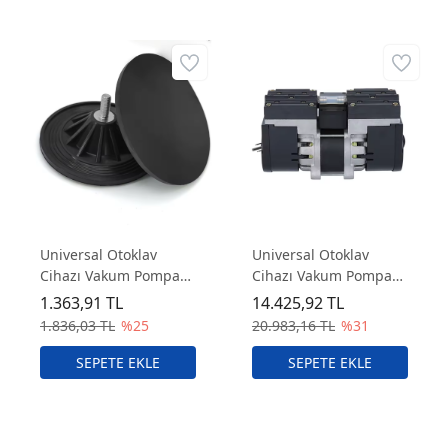
Universal Otoklav
Universal Otoklav
Cihazı Vakum Pompası
Cihazı Vakum Pompası
Diyaframı Yedek Parça
Sterilizasyon Yedek
1.363,91 TL
14.425,92 TL
Parça
1.836,03 TL
%25
20.983,16 TL
%31