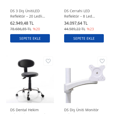
DS 3 Diş ÜnitiLED
DS Cerrahi LED
Reflektör – 20 Ledli
Reflektör – 8 Led
Dental Cerrahi
Dental Cerrahi
62.949,48 TL
34.097,64 TL
Reflektör
Reflektör
78.686,85 TL
%20
44.589,22 TL
%23
DS Dental Hekim
DS Diş Üniti Monitör