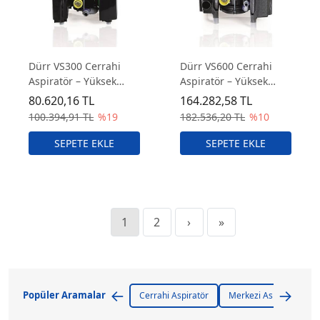
Dürr VS300 Cerrahi
Dürr VS600 Cerrahi
Aspiratör – Yüksek
Aspiratör – Yüksek
Vakum Gücüne Sahip
Vakum Gücüne Sahip
80.620,16 TL
164.282,58 TL
Aspiratör
Aspiratör Cihazı
100.394,91 TL
%19
182.536,20 TL
%10
1
2
›
»
←
→
Popüler Aramalar
Cerrahi Aspiratör
Merkezi Aspiratör