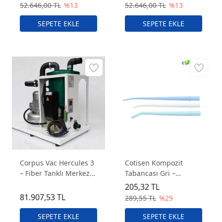
Cerrahi Aspiratör)
Cerrahi Aspiratör)
52.646,00 TL
%13
52.646,00 TL
%13
Corpus Vac Hercules 3
Cotisen Kompozit
– Fiber Tanklı Merkezi
Tabancası Gri –
Cerrahi Aspiratör
Ergonomik ve
205,32 TL
Sistemi
Dayanıklı Kompozit
81.907,53 TL
289,55 TL
%29
Uygulama Tabancası