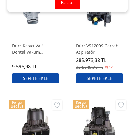
Kapat
Dürr Kesici Valf –
Dürr VS1200S Cerrahi
Dental Vakum
Aspiratör
Sistemleri İçin Yüksek
285.973,38 TL
Dayanımlı Shut-Off
9.596,98 TL
334.649,70 TL
%14
Valf
Kargo
Kargo
Bedava
Bedava