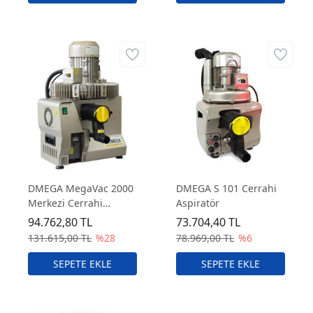
DMEGA MegaVac 2000
DMEGA S 101 Cerrahi
Merkezi Cerrahi
Aspiratör
Aspiratör 3-4 Ünitelik
94.762,80 TL
73.704,40 TL
131.615,00 TL
%28
78.969,00 TL
%6