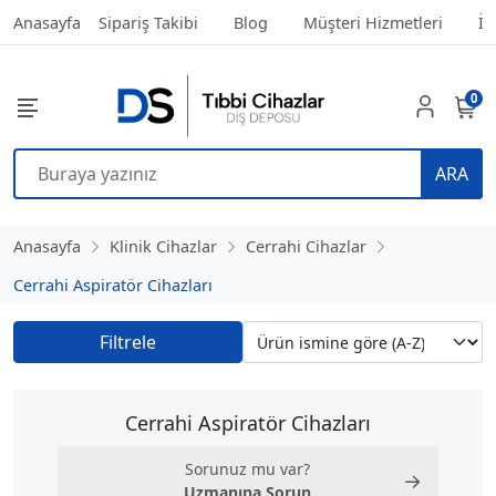
Anasayfa
Sipariş Takibi
Blog
Müşteri Hizmetleri
İl
0
ARA
Anasayfa
Klinik Cihazlar
Cerrahi Cihazlar
Cerrahi Aspiratör Cihazları
Filtrele
Cerrahi Aspiratör Cihazları
Sorunuz mu var?
→
Uzmanına Sorun