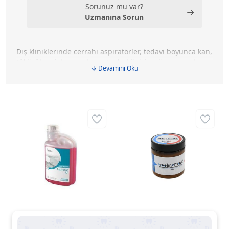
Sorunuz mu var?
→
Uzmanına Sorun
Diş kliniklerinde cerrahi aspiratörler, tedavi boyunca kan,
tükürük ve işlem sıvılarını topladığı için gün sonunda
↓ Devamını Oku
özel bakım gerektiren cihazlar arasında yer alır.
Aspiratör dezenfektanları, bu sistemlerin iç yüzeylerinde
biriken kalıntıların temizlenmesine ve cihazın düzenli
çalışmasına destek olur. Özellikle yoğun hasta kabul
eden kliniklerde aspiratör bakımının aksatılmaması, hem
koku oluşumunu azaltır hem de tedavi odalarının günlük
hijyen düzenini korumaya yardımcı olur.
Dentasept Aspiration
Jefix WoolineMac
AF+ Cerrahi Aspiratör
Enzimatik Aspirasyon