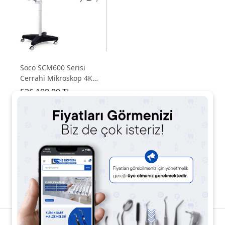
Soco SCM600 Serisi
Cerrahi Mikroskop 4K
Kamera
526.108,00 TL
789.162,00 TL
%33
1