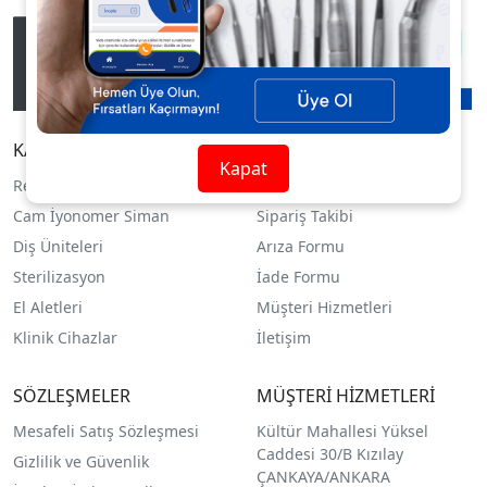
KATEGORİLER
YARDIM
Kapat
Restoratif Dolgu
Siparişlerim
Cam İyonomer Siman
Sipariş Takibi
Diş Üniteleri
Arıza Formu
Sterilizasyon
İade Formu
El Aletleri
Müşteri Hizmetleri
Klinik Cihazlar
İletişim
SÖZLEŞMELER
MÜŞTERİ HİZMETLERİ
Mesafeli Satış Sözleşmesi
Kültür Mahallesi Yüksel
Caddesi 30/B Kızılay
Gizlilik ve Güvenlik
ÇANKAYA/ANKARA