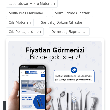
Laboratuvar Mikro Motorları
Mufla Pres Makinaları
Mum Eritme Cihazları
Cila Motorları
Santrifüj Döküm Cihazları
Cila Polisaj Ürünleri
Demirbaş Ekipmanlar
El Aletleri
Laboratuvar Frezleri
Diğer Sarf Malzemeler
Revetman
Yüz Arkları
Laboratuvar Yardımcı Ürünler
Laboratuvar Cihazları