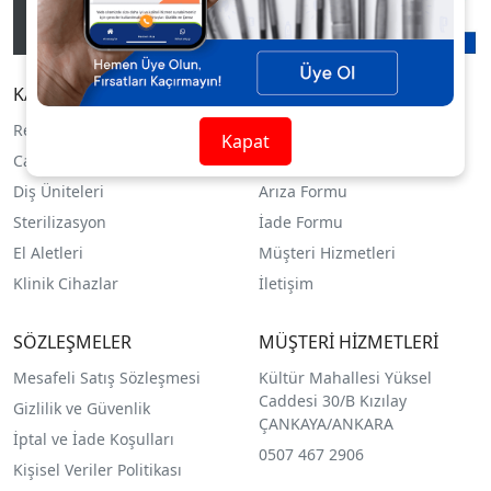
KATEGORİLER
YARDIM
Restoratif Dolgu
Siparişlerim
Kapat
Cam İyonomer Siman
Sipariş Takibi
Diş Üniteleri
Arıza Formu
Sterilizasyon
İade Formu
El Aletleri
Müşteri Hizmetleri
Klinik Cihazlar
İletişim
SÖZLEŞMELER
MÜŞTERİ HİZMETLERİ
Mesafeli Satış Sözleşmesi
Kültür Mahallesi Yüksel
Caddesi 30/B Kızılay
Gizlilik ve Güvenlik
ÇANKAYA/ANKARA
İptal ve İade Koşulları
0507 467 2906
Kişisel Veriler Politikası