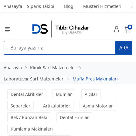
Anasayfa
Sipariş Takibi
Blog
Müşteri Hizmetleri
İl
0
ARA
Anasayfa
Klinik Sarf Malzemeler
Laboratuvar Sarf Malzemeleri
Mufla Pres Makinaları
Dental Akrilikler
Mumlar
Alçılar
Separeler
Artikülatörler
Asma Motorlar
Bek / Bünzan Beki
Dental Fırınlar
Kumlama Makinaları