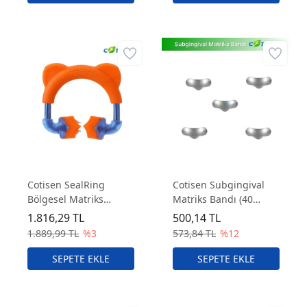
Cotisen SealRing
Cotisen Subgingival
Bölgesel Matriks
Matriks Bandı (40
Yüzüğü – Kompozit
Adet) – Large (L) Boy
1.816,29 TL
500,14 TL
Restorasyonlar İçin
1.889,99 TL
%3
573,84 TL
%12
Dental Matriks Sistemi