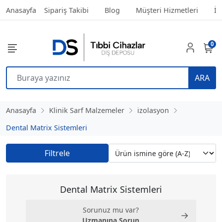
Anasayfa
Sipariş Takibi
Blog
Müşteri Hizmetleri
İl
0
ARA
Anasayfa
Klinik Sarf Malzemeler
izolasyon
Dental Matrix Sistemleri
Filtrele
Dental Matrix Sistemleri
Sorunuz mu var?
→
Uzmanına Sorun