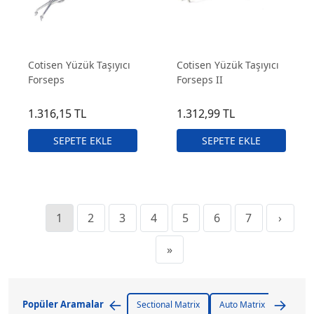
Cotisen Yüzük Taşıyıcı
Cotisen Yüzük Taşıyıcı
Forseps
Forseps II
1.316,15 TL
1.312,99 TL
1
2
3
4
5
6
7
›
»
←
→
Popüler Aramalar
Sectional Matrix
Auto Matrix
Matrix 