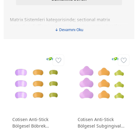
Matrix Sistemleri kategorisinde; sectional matrix
sistemleri, Tofflemire matrix tutucuları, matrix bantları,
↓ Devamını Oku
halka sistemleri, kamalar ve restoratif tedavilerde
kullanılan yardımcı aksesuarlar yer alır. Kompozit
dolgularda doğru kontakt noktası oluşturmak ve
anatomik diş formunu daha kontrollü şekilde
şekillendirmek için kullanılan matrix sistemlerini farklı
marka ve modellerle inceleyebilir, kliniğinizde
uyguladığınız tekniğe uygun ürünleri kolayca
karşılaştırarak sipariş verebilirsiniz.
Cotisen Anti-Stick
Cotisen Anti-Stick
Bölgesel Böbrek
Bölgesel Subgingival
Matriks Bandı (50
Matriks Bandı (50