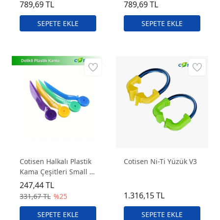
Adet)
Adet)
789,69 TL
789,69 TL
Cotisen Halkalı Plastik
Cotisen Ni-Ti Yüzük V3
Kama Çeşitleri Small –
Dental Restorasyon
247,44 TL
İçin
1.316,15 TL
331,67 TL
%25