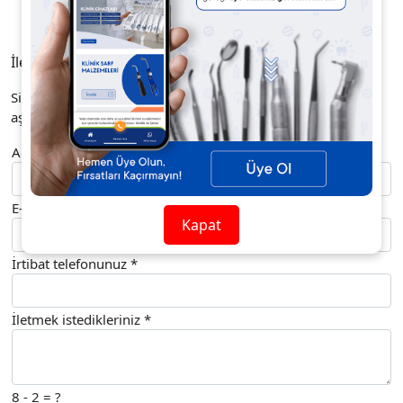
İletişim Formu
Size daha sağlıklı geri dönüş yapabilmemiz için, lütfen
aşağıdaki formu eksiksiz doldurunuz.
Ad Soyad *
E-posta adresiniz *
Kapat
İrtibat telefonunuz *
İletmek istedikleriniz *
8 - 2 = ?