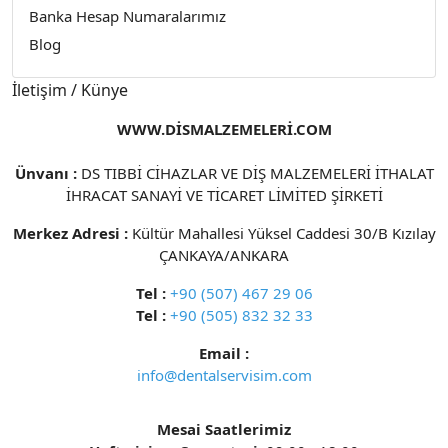
Banka Hesap Numaralarımız
Blog
İletişim / Künye
WWW.DİSMALZEMELERİ.COM
Ünvanı :
DS TIBBİ CİHAZLAR VE DİŞ MALZEMELERİ İTHALAT
İHRACAT SANAYİ VE TİCARET LİMİTED ŞİRKETİ
Merkez Adresi :
Kültür Mahallesi Yüksel Caddesi 30/B Kızılay
ÇANKAYA/ANKARA
Tel :
+90 (507) 467 29 06
Tel :
+90 (505) 832 32 33
Email :
info@dentalservisim.com
Mesai Saatlerimiz