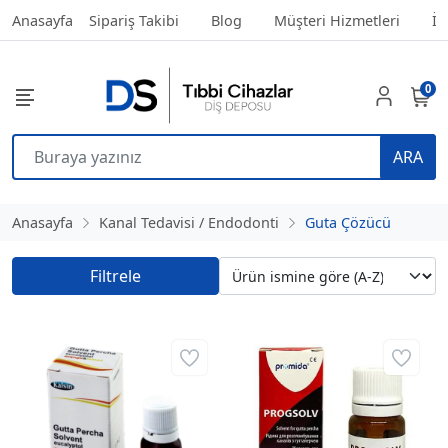
Anasayfa
Sipariş Takibi
Blog
Müşteri Hizmetleri
İl
0
ARA
Anasayfa
Kanal Tedavisi / Endodonti
Guta Çözücü
Filtrele