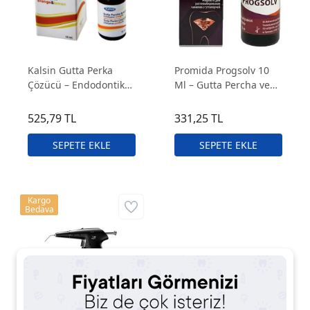
Kalsin Gutta Perka
Promida Progsolv 10
Çözücü – Endodontik
Ml – Gutta Percha ve
Kanal Çözücüsü ve
Kanal Dolgusu
Gutta Perka
Çözücüsü
525,79 TL
331,25 TL
Temizleyicisi
Kargo
Bedava