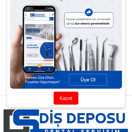
Rond Frez, İnce -
Mikropreperasyon - FG
001L
152,18 TL
1
Kapat