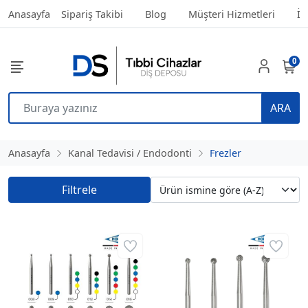
Anasayfa
Sipariş Takibi
Blog
Müşteri Hizmetleri
İl
0
ARA
Anasayfa
Kanal Tedavisi / Endodonti
Frezler
Filtrele