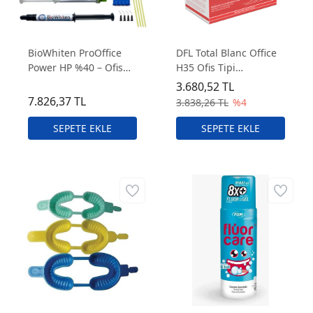
BioWhiten ProOffice
DFL Total Blanc Office
Power HP %40 – Ofis
H35 Ofis Tipi
Tipi Beyazlatma
Beyazlatma
3.680,52 TL
Sistemi (4’lü Set)
7.826,37 TL
3.838,26 TL
%4