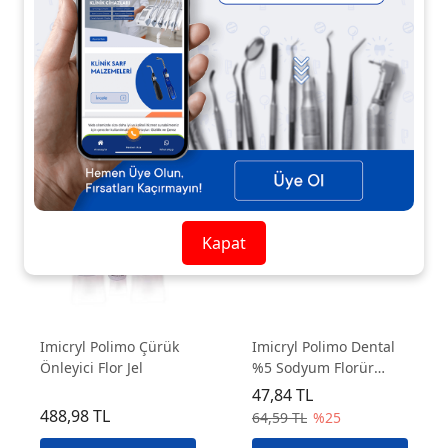
841,26 TL
125,58 TL
1.051,58 TL
%20
177,02 TL
%29
Kapat
Imicryl Polimo Çürük
Imicryl Polimo Dental
Önleyici Flor Jel
%5 Sodyum Florür
Vernik
47,84 TL
488,98 TL
64,59 TL
%25