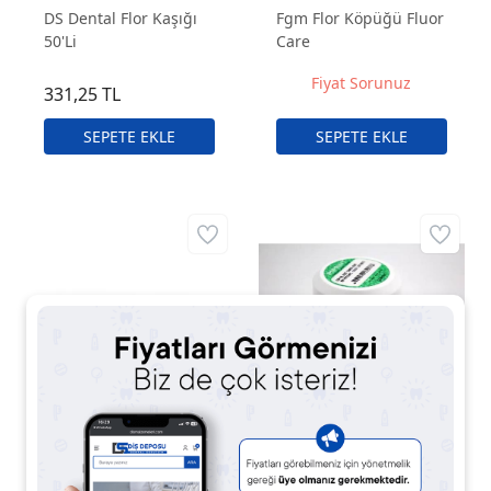
DS Dental Flor Kaşığı
Fgm Flor Köpüğü Fluor
50'Li
Care
Fiyat Sorunuz
331,25 TL
FGM Top Dam Mavi
Imicryl Imprint
Dişeti Bariyeri – Işıkla
Profilaksi Pastası 50 Gr
Sertleşen Bariyer