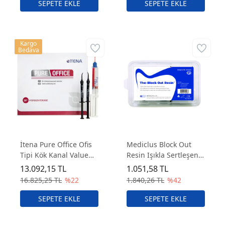
Kargo
Bedava
İtena Pure Office Ofis
Mediclus Block Out
Tipi Kök Kanal Value
Resin Işıkla Sertleşen
Pack – Beyazlatma Seti
Gingival Bariyer
13.092,15 TL
1.051,58 TL
16.825,25 TL
%22
1.840,26 TL
%42