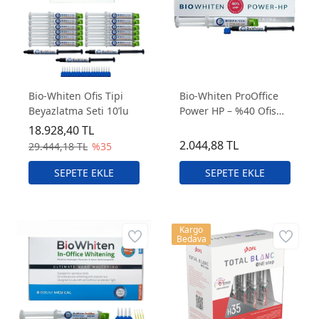
Bio-Whiten Ofis Tipi
Bio-Whiten ProOffice
Beyazlatma Seti 10’lu
Power HP – %40 Ofis
Tipi Beyazlatma
18.928,40 TL
Sistemi
2.044,88 TL
29.444,18 TL
%35
Kargo
Bedava