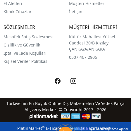
El Aletleri
Müşteri Hizmetleri
Klinik Cihazlar
İletişim
SÖZLEŞMELER
MÜŞTERİ HİZMETLERİ
Mesafeli Satış Sözleşmesi
Kültür Mahallesi Yüksel
Caddesi 30/B Kızılay
Gizlilik ve Güvenlik
ÇANKAYA/ANKARA
İptal ve İade Koşulları
0507 467 2906
Kişisel Veriler Politikası
Türkiye'nin En Büyük Online Diş Malzemeleri Ve Yedek Parça
Alışveriş Merkezi © Copyright 2017 - 2026
qreatedijital
®
PlatinMarket
E-Ticaret Sistemi
İle Hazırlanmıştır.
| Dijital Pazarlama Ajansı