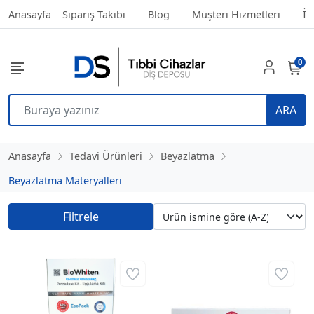
Anasayfa
Sipariş Takibi
Blog
Müşteri Hizmetleri
İl
0
ARA
Anasayfa
Tedavi Ürünleri
Beyazlatma
Beyazlatma Materyalleri
Filtrele