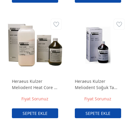
Heraeus Kulzer
Heraeus Kulzer
Meliodent Heat Core –
Meliodent Soğuk Tamir
Sıcak Akrilik Protez
Akrilik Takımı – Hızlı ve
Fiyat Sorunuz
Fiyat Sorunuz
Yapım Takımı
Dayanıklı Protez
Onarım Seti