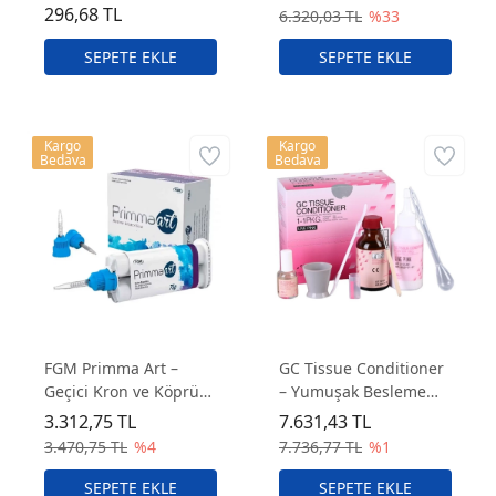
Laboratuvar Uygulama
296,68 TL
6.320,03 TL
%33
Seti
Kargo
Kargo
Bedava
Bedava
FGM Primma Art –
GC Tissue Conditioner
Geçici Kron ve Köprü
– Yumuşak Besleme
Akriliği Renk
Akrilik Astarlama
3.312,75 TL
7.631,43 TL
Seçebilirsiniz
Materyali Live Pink
3.470,75 TL
%4
7.736,77 TL
%1