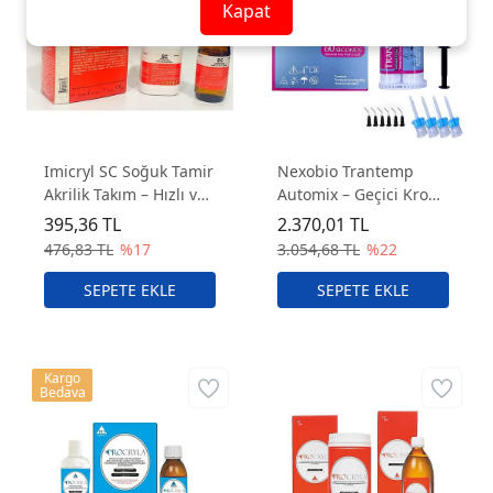
Kapat
Imicryl SC Soğuk Tamir
Nexobio Trantemp
Akrilik Takım – Hızlı ve
Automix – Geçici Kron
Dayanıklı Dental Protez
ve Köprü Yapım
395,36 TL
2.370,01 TL
Onarım Seti
Materyali
476,83 TL
%17
3.054,68 TL
%22
Kargo
Bedava