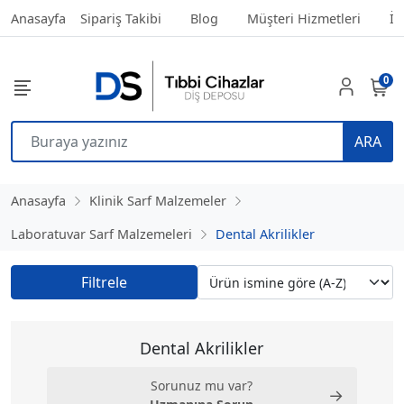
Anasayfa
Sipariş Takibi
Blog
Müşteri Hizmetleri
İl
0
ARA
Anasayfa
Klinik Sarf Malzemeler
Laboratuvar Sarf Malzemeleri
Dental Akrilikler
Filtrele
Dental Akrilikler
Sorunuz mu var?
→