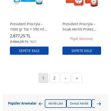
President Procryla –
President Procryla –
1000 gr Toz + 500 ml
Sıcak Akrilik Protez
Likit Soğuk Akrilik
Yapım Takımı
2.877,25 TL
Fiyat Sorunuz
Takım
3.664,28 TL
%21
1
2
›
»
←
→
Popüler Aramalar
Akrilik Likit
Dental Akrilik
Soğuk Akril