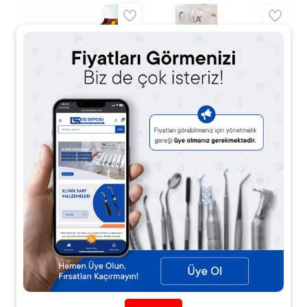
Heraeus Kulzer Palavit
Heraus Kulzer
G Döküm Tekniği İçin
Paladent 20 1 kg Sıcak
Modelaj Akriliği
Akrilik + 500 ml Likit
Fiyat Sorunuz
Fiyat Sorunuz
Kargo
Bedava