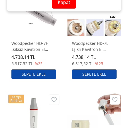
Kapat
Woodpecker HD-7H
Woodpecker HD-7L
Işıksız Kavitron El
Işıklı Kavitron El
Parçası – Ultrasonik
Parçası – LED’li
4.738,14 TL
4.738,14 TL
Scaler Handpiece
Ultrasonik Scaler
6.317,52 TL
%25
6.317,52 TL
%25
Handpiece
Kargo
Bedava