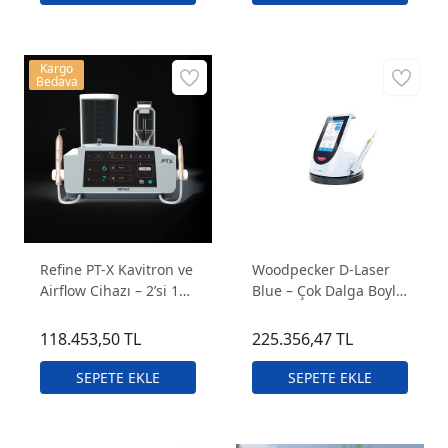
Kargo
Bedava
Refine PT-X Kavitron ve
Woodpecker D-Laser
Airflow Cihazı – 2’si 1
Blue – Çok Dalga Boylu
Arada Profesyonel Diş
Diode Lazer Sistemi
Temizleme Cihazı
118.453,50 TL
225.356,47 TL