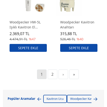
Woodpecker HW-5L
Woodpecker Kavitron
Işıklı Kavitron El
Anahtarı
Parçası – NSK & EMS
2.369,07 TL
315,88 TL
Uyumlu
4.474,91 TL
%47
526,46 TL
%40
1
2
›
»
←
→
Popüler Aramalar
Kavitron Ucu
Woodpecker Kavitron
H