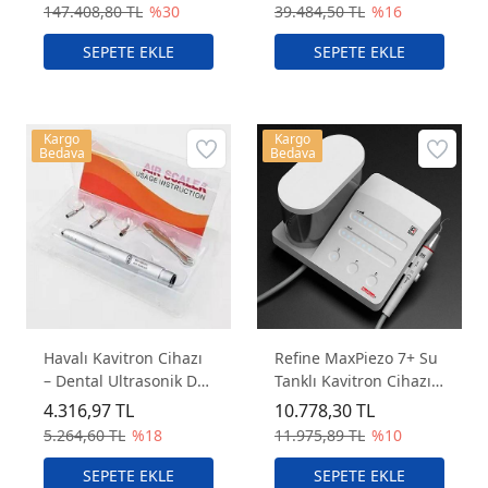
Hazneli Diş Taşı
147.408,80 TL
%30
39.484,50 TL
%16
Temizleme Cihazı
Kargo
Kargo
Bedava
Bedava
Havalı Kavitron Cihazı
Refine MaxPiezo 7+ Su
– Dental Ultrasonik Diş
Tanklı Kavitron Cihazı
Taşı Temizleme Cihazı
(Işıklı)
4.316,97 TL
10.778,30 TL
5.264,60 TL
%18
11.975,89 TL
%10