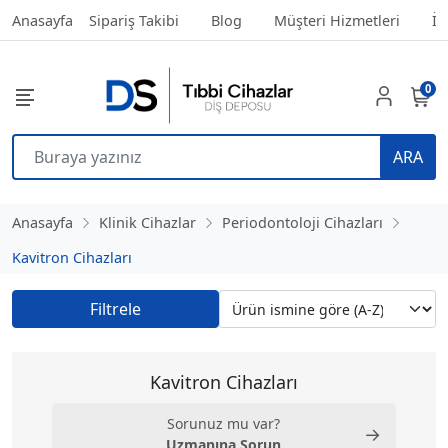
Anasayfa
Sipariş Takibi
Blog
Müşteri Hizmetleri
İl
0
ARA
Anasayfa
Klinik Cihazlar
Periodontoloji Cihazları
Kavitron Cihazları
Filtrele
Kavitron Cihazları
Sorunuz mu var?
→
Uzmanına Sorun