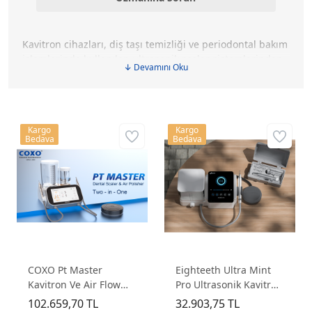
Kavitron cihazları, diş taşı temizliği ve periodontal bakım
işlemlerinde kullanılan ultrasonik scaler sistemlerinden
↓ Devamını Oku
oluşur. Kategorimizde su hazneli, ünite monte, LED'li ve
Air Flow özellikli farklı modellerin yanı sıra kavitron el
parçaları, uçlar ve yardımcı aksesuarlar da yer
almaktadır. Farklı klinik ihtiyaçlarına uygun olarak
Kargo
Kargo
geliştirilen bu ürünler, günlük kullanıma uygun
Bedava
Bedava
performanslarıyla diş hekimlerinin en sık tercih ettiği
periodontoloji ekipmanları arasında bulunur.
COXO Pt Master
Eighteeth Ultra Mint
Kavitron Ve Air Flow
Pro Ultrasonik Kavitron
Cihazı
Cihazı – LED’li Su
102.659,70 TL
32.903,75 TL