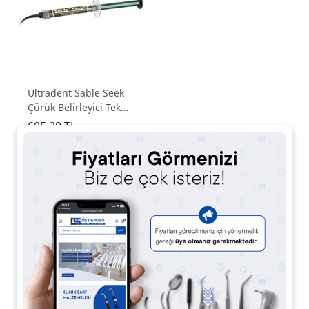
Ultradent Sable Seek
Çürük Belirleyici Tek
Tüp
605,20 TL
842,02 TL
%28
1