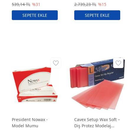
539,14 TL
%31
2.739,23 TL
%15
President Nowax -
Cavex Setup Wax Soft –
Model Mumu
Diş Protez Modelaj
Mumu