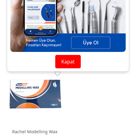
Dental Laboratuvar
Modelleme ve Mumaj
Mumu
Bu ürün geçici olarak
Bu ürün geçici olarak
temin
temin
edilememektedir. 0507
edilememektedir. 0507
467 29 06 İletişim
467 29 06 İletişim
Numaramızdan Bilgi
Numaramızdan Bilgi
Alabilirsiniz.
Alabilirsiniz.
Kapat
Rachel Modelling Wax