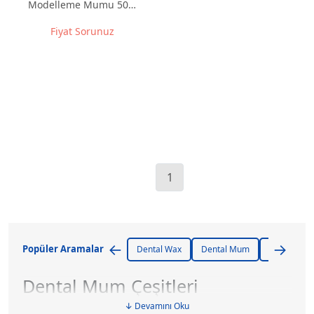
Modelleme Mumu 500
gr – Yüksek Kaliteli
Fiyat Sorunuz
Dental Modelaj Mumu
1
←
→
Popüler Aramalar
Dental Wax
Dental Mum
Modelaj M
Dental Mum Çeşitleri
↓ Devamını Oku
Dental mumlar; protez üretimi, modelaj işlemleri ve