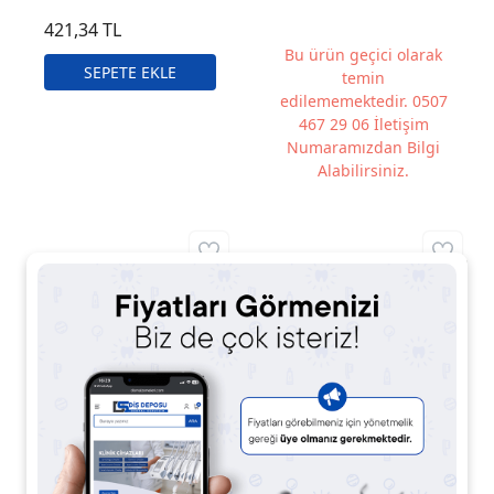
421,34 TL
Bu ürün geçici olarak
temin
edilememektedir. 0507
467 29 06 İletişim
Numaramızdan Bilgi
Alabilirsiniz.
Cerewax Pembe
Jawax Modeling Wax –
Modelleme Mumu –
Pembe Modelaj Mumu