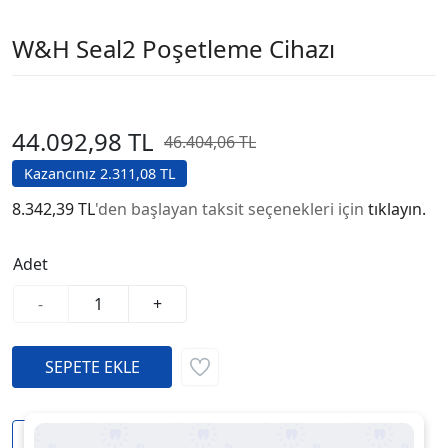
W&H Seal2 Poşetleme Cihazı
44.092,98 TL
46.404,06 TL
Kazancınız 2.311,08 TL
8.342,39 TL
'den başlayan taksit seçenekleri için
tıklayın.
Adet
-
+
Kargo Bedava