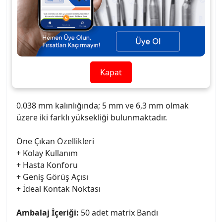
dolgularda ideal kontak noktaları yakalamak için
tasarlanmıştır. Sistem hızlı ve pratik bir şekilde
restorasyon yapılabilmesi için geliştirilmiştir.
Uygulama esnasında hasta ağızında matris taşıyıcı
vb. alet kalmaması ve sadece ilgili diş çeperinde
bant ve bandı saran makara kalması sebebi ile
Kapat
mükemmel bir görüş açısı da sağlamaktadır.
0.038 mm kalınlığında; 5 mm ve 6,3 mm olmak
üzere iki farklı yüksekliği bulunmaktadır.
Öne Çıkan Özellikleri
+ Kolay Kullanım
+ Hasta Konforu
+ Geniş Görüş Açısı
+ İdeal Kontak Noktası
Ambalaj İçeriği:
50 adet matrix Bandı