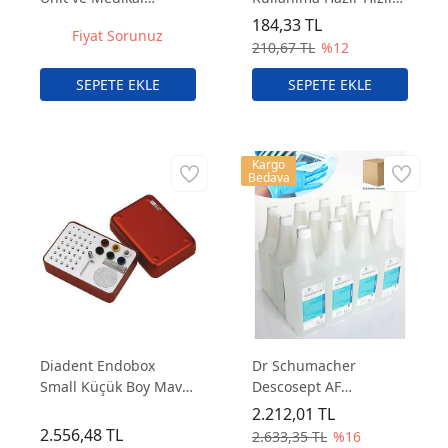
Yüzeyler İçin Hızlı Etkili
Yüzey Dezenfektanı
184,33 TL
Fiyat Sorunuz
Dezenfektan
750 ml – Alkol Bazlı ve
210,67 TL
%12
Hızlı Kuruyan
Dezenfektan
Kargo
Bedava
Diadent Endobox
Dr Schumacher
Small Küçük Boy Mavi /
Descosept AF
Kırmızı – Endodontik
Kullanıma Hazır Hızlı
2.212,01 TL
Alet ve Malzeme
Yüzey Dezenfektanı
2.556,48 TL
2.633,35 TL
%16