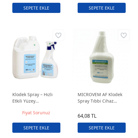
Saklama Kutusu
750 ml – 12 Adet
Klodek Spray – Hızlı
MICROVEM AF Klodek
Etkili Yüzey
Spray Tıbbi Cihaz
Dezenfektanı
Yüzey Dezenfektanı - 1
Fiyat Sorunuz
litre
64,08 TL