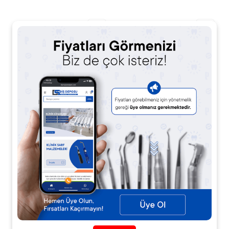
Microvem 18 Plus –
Microvem AF Wipes –
%18 EDTA Kök Kanal
Tıbbi Cihazlar İçin
İrrigasyon ve Smear
Yüzey Dezenfektanı
Fiyat Sorunuz
Fiyat Sorunuz
Tabakası Temizleme
Solüsyonu