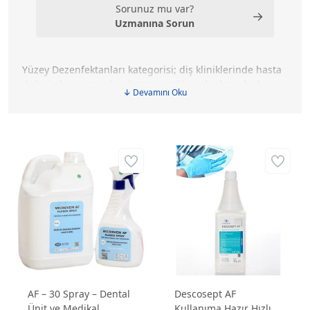
Sorunuz mu var?
→
Uzmanına Sorun
Yüzey Dezenfektanları kategorisi; diş kliniklerinde hasta
değişimleri arasında sık temas edilen alanların hızlı ve
↓ Devamını Oku
pratik şekilde temizlenmesine yardımcı olan kullanıma
hazır dezenfektan ürünlerini kapsar. Ünit çevresi,
çalışma tablası, reflektör tutacağı, koltuk temas noktaları
ve yardımcı ekipman yüzeyleri gibi alanlarda tercih
edilen bu ürünler, klinik akışını yavaşlatmadan hijyen
düzeninin korunmasına destek olur. Hızlı kuruyan, kolay
uygulanabilen ve günlük kullanıma uygun yüzey
dezenfektanı seçenekleriyle muayene odalarında daha
düzenli bir hasta hazırlık süreci oluşturabilirsiniz.
AF – 30 Spray – Dental
Descosept AF
Ünit ve Medikal
Kullanıma Hazır Hızlı