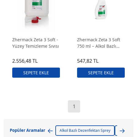
Zhermack Zeta 3 Soft -
Zhermack Zeta 3 Soft
Yüzey Temizleme Sıvısı
750 ml – Alkol Bazlı
Yüzey Temizleme ve
Dezenfeksiyon Sıvısı
2.556,48 TL
547,82 TL
1
←
→
Popüler Aramalar
Alkol Bazlı Dezenfektan Sprey
Alkol Bazl