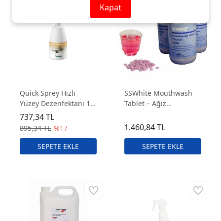
Kapat
Quick Sprey Hızlı
SSWhite Mouthwash
Yüzey Dezenfektanı 1
Tablet – Ağız
Litre – Kullanıma Hazır
Antiseptiği ve
737,34 TL
Alkol Bazlı
Ferahlatıcı Bakım
1.460,84 TL
895,34 TL
%17
Dezenfektan
Tableti