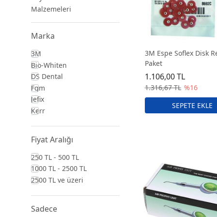
Malzemeleri
Marka
3M Espe Soflex Disk Ref
3M
Paket
Bio-Whiten
1.106,00 TL
DS Dental
1.316,67 TL
%16
Fgm
Jefix
Kerr
Fiyat Aralığı
250 TL - 500 TL
1000 TL - 2500 TL
2500 TL ve üzeri
Sadece