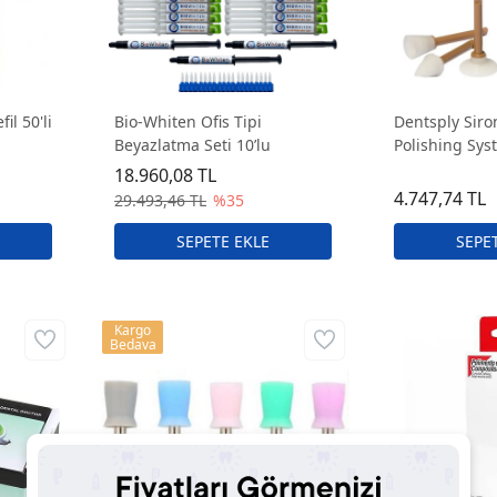
il 50'li
Bio-Whiten Ofis Tipi
Dentsply Siro
Beyazlatma Seti 10’lu
Polishing Sys
Lastikleri 30'
18.960,08 TL
4.747,74 TL
29.493,46 TL
%35
Kargo
Bedava