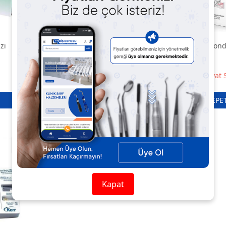
zı
DS Dental Polisaj Lastiği 100
Fgm Diamond R
Adet
Pastası
Fiyat
5.108,69 TL
Kapat