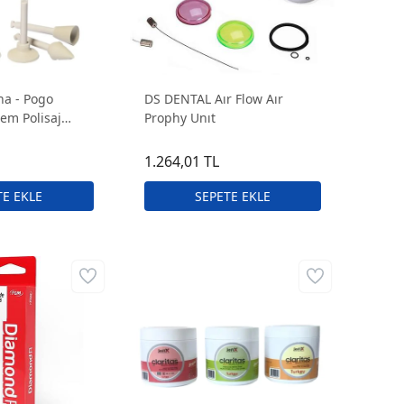
na - Pogo
DS DENTAL Aır Flow Aır
tem Polisaj
Prophy Unıt
lu Kutu
1.264,01 TL