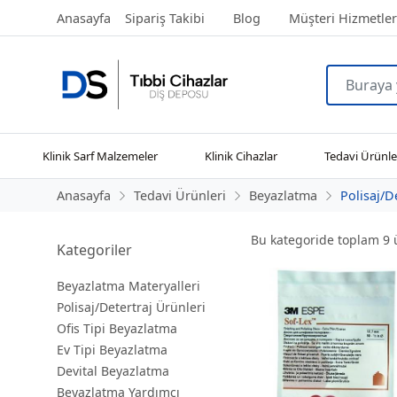
Anasayfa
Sipariş Takibi
Blog
Müşteri Hizmetler
Klinik Sarf Malzemeler
Klinik Cihazlar
Tedavi Ürünle
Anasayfa
Tedavi Ürünleri
Beyazlatma
Polisaj/D
Bu kategoride toplam
9
ü
Kategoriler
Beyazlatma Materyalleri
Polisaj/Detertraj Ürünleri
Ofis Tipi Beyazlatma
Ev Tipi Beyazlatma
Devital Beyazlatma
Beyazlatma Yardımcı