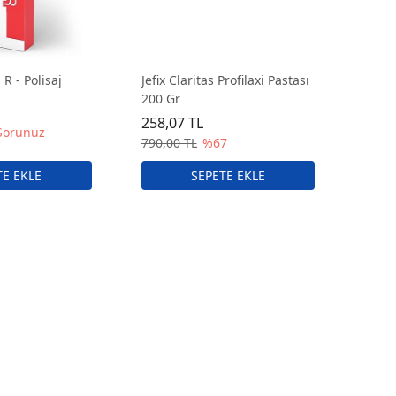
 - Polisaj
Jefix Claritas Profilaxi Pastası
200 Gr
258,07 TL
 Sorunuz
790,00 TL
%67