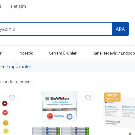
i
İletişim
ARA
ri
Protetik
Cerrahi Ürünler
Kanal Tedavisi / Endodo
etertraj Ürünleri
rün listeleniyor.
Kargo
Bedava