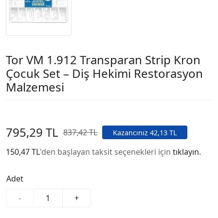
Tor VM 1.912 Transparan Strip Kron
Çocuk Set – Diş Hekimi Restorasyon
Malzemesi
795,29 TL
837,42 TL
Kazancınız 42,13 TL
150,47 TL
'den başlayan taksit seçenekleri için
tıklayın.
Adet
-
+