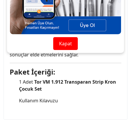
Dayanıklı ve esnek
malzeme ile uzun ömürlü
kullanım.
Hızlı ve etkili restorasyon çözümü
sağlar.
Tor VM 1.912 Transparan Strip Kron Çocuk Set
,
diş hekimlerine
yüksek hassasiyet
ve
kolay
Kapat
kullanım
sunarak, çocuk dişlerinde mükemmel
sonuçlar elde etmelerini sağlar.
Paket İçeriği:
1 Adet
Tor VM 1.912 Transparan Strip Kron
Çocuk Set
Kullanım Kılavuzu