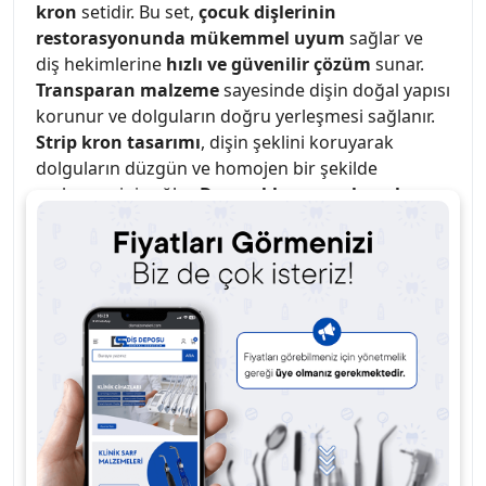
kron
setidir. Bu set,
çocuk dişlerinin
restorasyonunda mükemmel uyum
sağlar ve
diş hekimlerine
hızlı ve güvenilir çözüm
sunar.
Transparan malzeme
sayesinde dişin doğal yapısı
korunur ve dolguların doğru yerleşmesi sağlanır.
Strip kron tasarımı
, dişin şeklini koruyarak
dolguların düzgün ve homojen bir şekilde
yerleşmesini sağlar.
Dayanıklı ve esnek malzeme
,
çocuk dişlerinin özel ihtiyaçlarına uyum
sağlayarak, mükemmel sonuçlar elde edilmesini
garanti eder.
Çocuk diş restorasyonları
için ideal çözüm.
Transparan malzeme
, doğal diş
görünümünü korur.
Strip kron tasarımı
, düzgün dolgular elde
edilmesini sağlar.