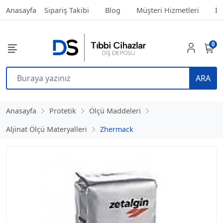
Anasayfa
Sipariş Takibi
Blog
Müşteri Hizmetleri
İl
0
ARA
Anasayfa
Protetik
Ölçü Maddeleri
Aljinat Ölçü Materyalleri
Zhermack