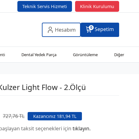
Teknik Servis Hizmeti
Klinik Kurulumu
0
Sepetim
Hesabım
nti
Dental Yedek Parça
Görüntüleme
Diğer
ulzer Light Flow - 2.Ölçü
727,76 TL
Kazancınız 181,94 TL
başlayan taksit seçenekleri için
tıklayın.