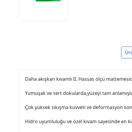
Ür
Daha akışkan kıvamlı II. Hassas ölçü malzemesidi
Yumuşak ve sert dokularda,yüzeyi tam anlamıyla ı
Çok yüksek sıkışma kuvveti ve deformasyon sonras
Hidro uyumluluğu ve özel kıvam sayesinde en küçük