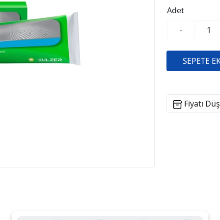
Adet
-
Fiyatı Dü