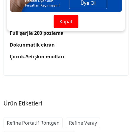
2.1 kg ağırlık
Pozlama süresi: 0.1 sn -2 sn
Kapat
Full şarjla 200 pozlama
Dokunmatik ekran
Çocuk-Yetişkin modları
Ürün Etiketleri
Refine Portatif Röntgen
Refine Veray