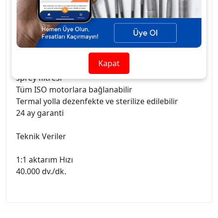
Sabit ışık kalitesi için kompakt cam çubuk
Güvenli tutuş ve optimum hijyen için optimize
edilmiş sap profili
Güvenli tutuş ve kolay frez değişimi
En iyi su kalitesi için entegre, bakım
Kapat
gerektirmeyen
sprey filtresi
Tüm ISO motorlara bağlanabilir
Termal yolla dezenfekte ve sterilize edilebilir
24 ay garanti
Teknik Veriler
1:1 aktarım Hızı
40.000 dv./dk.