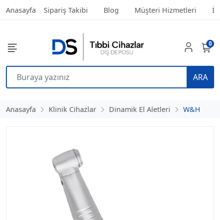
Anasayfa
Sipariş Takibi
Blog
Müşteri Hizmetleri
İl
0
ARA
Anasayfa
Klinik Cihazlar
Dinamik El Aletleri
W&H