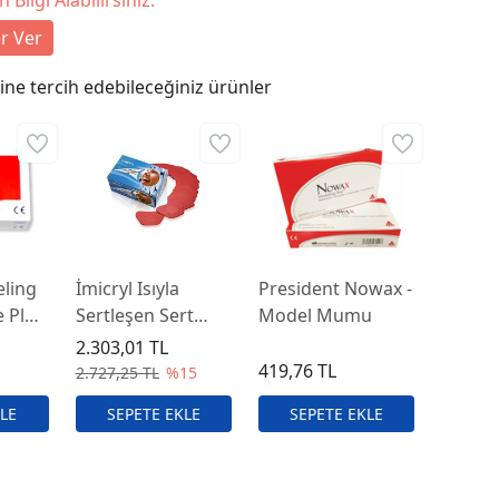
ilgi Alabilirsiniz.
r Ver
ne tercih edebileceğiniz ürünler
eling
İmicryl Isıyla
President Nowax -
 Plak
Sertleşen Sert
Model Mumu
mu
Basplak – Dental
2.303,01 TL
Protez Baz
419,76 TL
1
2.727,25 TL
%15
Materyali