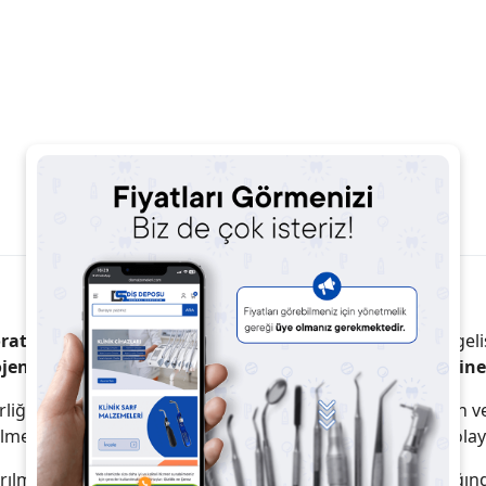
Ürün Açıklaması
Ürün Yorumları
oratuvarlarda modelaj, prova ve mumaj işlemleri
için geli
en yapıya, ideal plastisiteye ve kontrollü akış özelliğine
ebilirliği ve düzgün yüzey oluşturma kabiliyetiyle protez, k
ülmesini ve laboratuvar aşamalarında hassas çalışmayı kolayla
madan, çatlamadan veya büzülmeden şekil alır. Isıtıldığınd