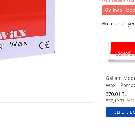
Numaramızdan B
Gelince Habe
Bu ürünün yeri
Gallant Mod
Wax – Pembe
Modelaj Mu
370,01 TL
537,12 TL
%3