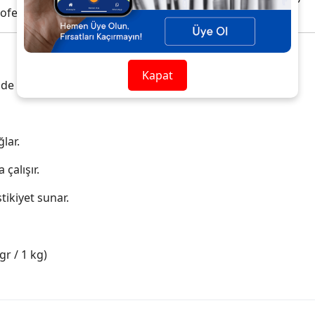
ofesyonel ve ekonomik bir tercihtir.
Kapat
 kullanılır.
lar.
çalışır.
tikiyet sunar.
r / 1 kg)