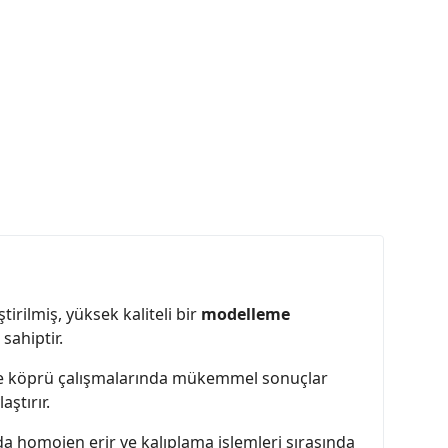
ştirilmiş, yüksek kaliteli bir
modelleme
sahiptir.
ron ve köprü çalışmalarında mükemmel sonuçlar
ştırır.
a homojen erir ve kalıplama işlemleri sırasında