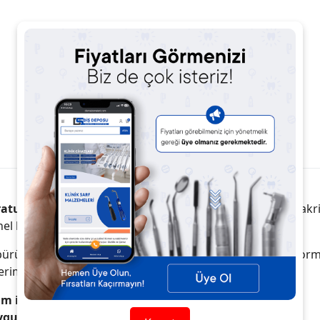
Ürün Açıklaması
Ürün Yorumları
ratuvarlarında ve protetik çalışmalar
sırasında metal, akr
el bir separe diskidir.
 pürüzsüz yüzey elde edilmesini sağlar. İnce ve dayanıklı for
rimli kullanım sunar.
sim imkânı.
uygun.