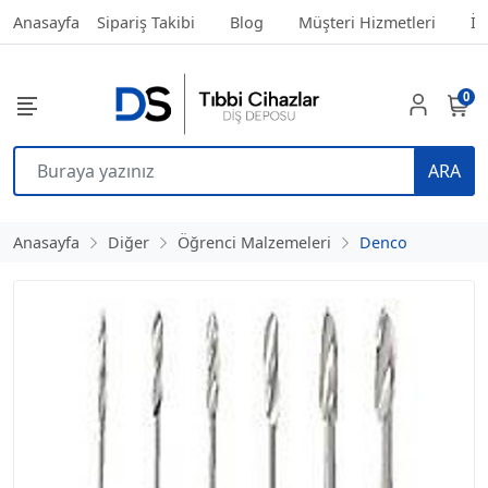
Anasayfa
Sipariş Takibi
Blog
Müşteri Hizmetleri
İl
0
ARA
Anasayfa
Diğer
Öğrenci Malzemeleri
Denco