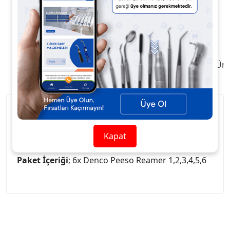
Ürün Açıklaması
Taksit / Ödeme Seçenekleri
Ürü
Denco Peeso Reamer üçgen şekilli ve burgulu,
paslanmaz çelikten yapılmış eğelerdir.
Kapat
Paket İçeriği
; 6x Denco Peeso Reamer 1,2,3,4,5,6