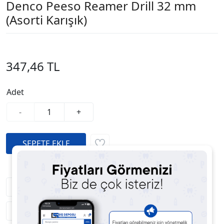
Denco Peeso Reamer Drill 32 mm
(Asorti Karışık)
347,46 TL
Adet
-
+
Fiyatı Düşünce Haber Ver
Satıcıya Soru Sor