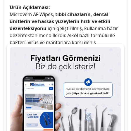
Ürün Açıklaması:
Microvem AF Wipes,
tıbbi cihazların, dental
ünitlerin ve hassas yüzeylerin hızlı ve etkili
dezenfeksiyonu
için geliştirilmiş, kullanıma hazır
dezenfektan mendillerdir. Alkol bazlı formülü ile
bakteri, virüs ve mantarlara karşı geniş
spektrumlu koruma sağlar.
Sprey başlığı sayesinde kolay ve pratik uygulama
imkânı sunar, yüzeyleri kısa sürede kurutarak
cihazların tekrar kullanımına olanak tanır. Cihaz
yüzeylerinde leke ve kalıntı bırakmaz, korozyona
karşı güvenlidir.
• Alkol bazlı hızlı yüzey dezenfeksiyonu sağlar.
• Tıbbi cihaz, dental ünit ve hassas yüzeylerde
güvenli kullanım.
• Tek kullanımlık, kullanıma hazır mendil
formatı.