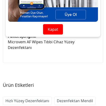
• Bakteri, virüs ve mantarlara karşı geniş
spektrumlu etki.
• Hızlı kuruma ve kalıntı bırakmama özelliği.
• Klinik, hastane, laboratuvar ve dental
alanlarda ideal kullanım.
Kapat
Paket İçeriği:M
Microvem AF Wipes Tıbbi Cihaz Yüzey
Dezenfektanı
Ürün Etiketleri
Hızlı Yüzey Dezenfektanı
Dezenfektan Mendil