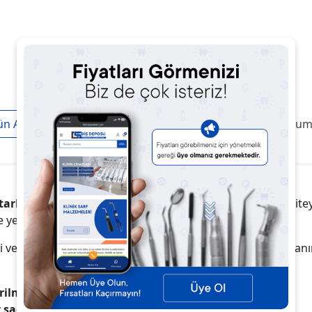
ün Açıklaması
Taksit / Ödeme Seçenekleri
Ürün Yoruml
starlama (besleme) işlemleri
için geliştirilmiş, yüksek kalit
de yeniden sağlar, hasta konforunu artırır.
 pürüzsüz yüzey elde etme özelliği ile protezlerin kullanı
rilmiş.
sağlar.