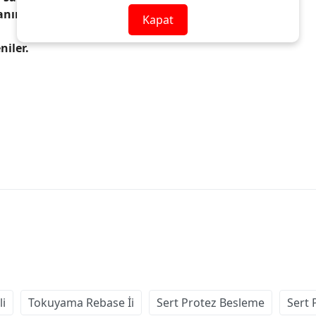
lanım.
Kapat
niler.
li
Tokuyama Rebase İi
Sert Protez Besleme
Sert 