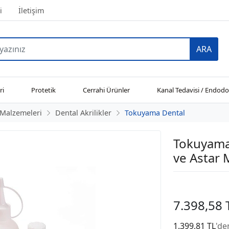
i
İletişim
ARA
ri
Protetik
Cerrahi Ürünler
Kanal Tedavisi / Endodo
 Malzemeleri
Dental Akrilikler
Tokuyama Dental
Tokuyama 
ve Astar 
7.398,58 
1.399,81 TL
'de