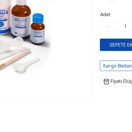
Adet
-
Kargo Bedav
Fiyatı Dü