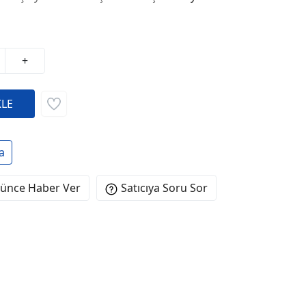
+
a
şünce Haber Ver
Satıcıya Soru Sor