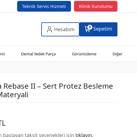
Teknik Servis Hizmeti
Klinik Kurulumu
0
Sepetim
Hesabım
nti
Dental Yedek Parça
Görüntüleme
Diğer
Rebase II – Sert Protez Besleme
Materyali
TL
n başlayan taksit seçenekleri için
tıklayın.