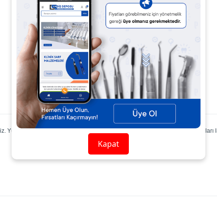
Ürün Açıklaması
Ürün Yorumları
Yüksek Kaliteli Türbin rotorları kaliteli paslanmaz özel çelikten üretilip parçaları IS
Kapat