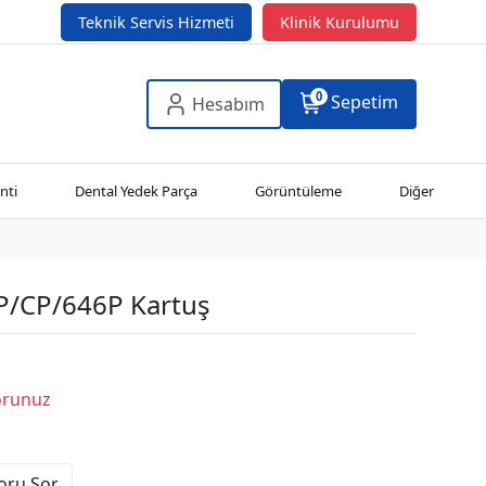
Teknik Servis Hizmeti
Klinik Kurulumu
0
Sepetim
Hesabım
nti
Dental Yedek Parça
Görüntüleme
Diğer
P/CP/646P Kartuş
Sorunuz
Soru Sor