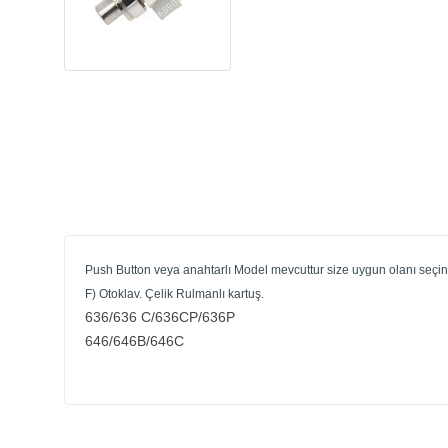
Push Button veya anahtarlı Model mevcuttur size uygun olanı seçiniz. 
F) Otoklav. Çelik Rulmanlı kartuş.
636/636 C/636CP/636P
646/646B/646C