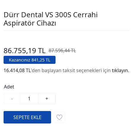
Dürr Dental VS 300S Cerrahi
Aspiratör Cihazı
86.755,19 TL
87.596,44 TL
Kazancınız 841,25 TL
16.414,08 TL
'den başlayan taksit seçenekleri için
tıklayın.
Adet
-
+