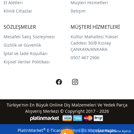
El Aletleri
Müşteri Hizmetleri
Klinik Cihazlar
İletişim
SÖZLEŞMELER
MÜŞTERİ HİZMETLERİ
Mesafeli Satış Sözleşmesi
Kültür Mahallesi Yüksel
Caddesi 30/B Kızılay
Gizlilik ve Güvenlik
ÇANKAYA/ANKARA
İptal ve İade Koşulları
0507 467 2906
Kişisel Veriler Politikası
Türkiye'nin En Büyük Online Diş Malzemeleri Ve Yedek Parça
Alışveriş Merkezi © Copyright 2017 - 2026
qreatedijital
®
PlatinMarket
E-Ticaret Sistemi
İle Hazırlanmıştır.
| Dijital Pazarlama Ajansı