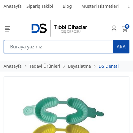
Anasayfa
Sipariş Takibi
Blog
Müşteri Hizmetleri
İl
0
ARA
Anasayfa
Tedavi Ürünleri
Beyazlatma
DS Dental