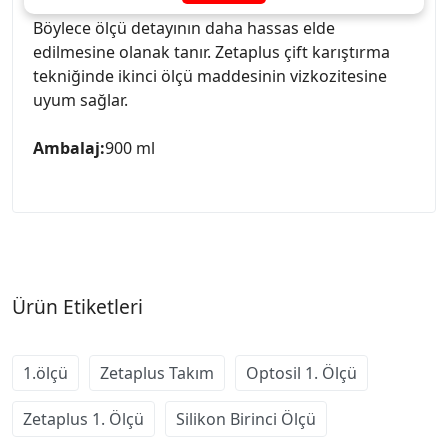
Zetaplus yumuşak doku üzerindeki basıncı azaltır.
Böylece ölçü detayının daha hassas elde
edilmesine olanak tanır. Zetaplus çift karıştırma
tekniğinde ikinci ölçü maddesinin vizkozitesine
uyum sağlar.
Ambalaj:
900 ml
Ürün Etiketleri
1.ölçü
Zetaplus Takım
Optosil 1. Ölçü
Zetaplus 1. Ölçü
Silikon Birinci Ölçü