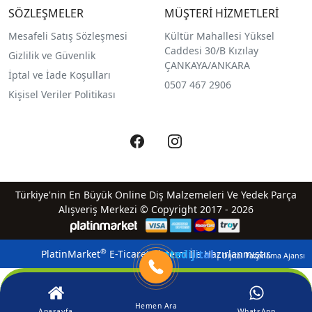
SÖZLEŞMELER
MÜŞTERİ HİZMETLERİ
Mesafeli Satış Sözleşmesi
Kültür Mahallesi Yüksel
Caddesi 30/B Kızılay
Gizlilik ve Güvenlik
ÇANKAYA/ANKARA
İptal ve İade Koşulları
0507 467 2906
Kişisel Veriler Politikası
Türkiye'nin En Büyük Online Diş Malzemeleri Ve Yedek Parça
Alışveriş Merkezi © Copyright 2017 - 2026
qreatedijital
®
PlatinMarket
E-Ticaret Sistemi
İle Hazırlanmıştır.
| Dijital Pazarlama Ajansı
Hemen Ara
Anasayfa
WhatsApp