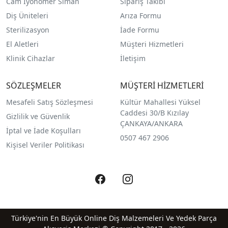
Cam İyonomer Siman
Sipariş Takibi
Diş Üniteleri
Arıza Formu
Sterilizasyon
İade Formu
El Aletleri
Müşteri Hizmetleri
Klinik Cihazlar
İletişim
SÖZLEŞMELER
MÜŞTERİ HİZMETLERİ
Mesafeli Satış Sözleşmesi
Kültür Mahallesi Yüksel
Caddesi 30/B Kızılay
Gizlilik ve Güvenlik
ÇANKAYA/ANKARA
İptal ve İade Koşulları
0507 467 2906
Kişisel Veriler Politikası
Türkiye'nin En Büyük Online Diş Malzemeleri Ve Yedek Parça