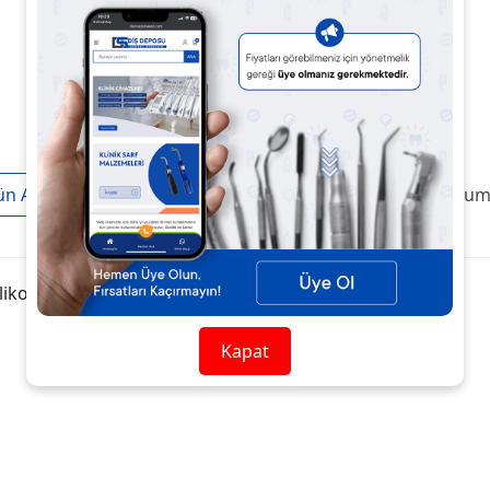
ün Açıklaması
Taksit / Ödeme Seçenekleri
Ürün Yoruml
kon I.Ölçü Fast
Kapat