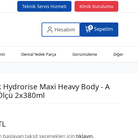
Teknik Servis Hizmeti
Klinik Kurulumu
0
Sepetim
Hesabım
nti
Dental Yedek Parça
Görüntüleme
Diğer
 Hydrorise Maxi Heavy Body - A
.Ölçü 2x380ml
TL
n başlayan taksit seçenekleri için
tıklayın.