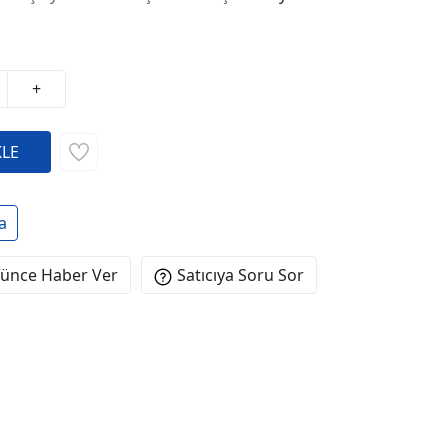
+
a
şünce Haber Ver
Satıcıya Soru Sor