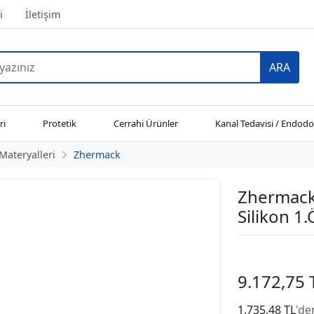
i
İletişim
ARA
ri
Protetik
Cerrahi Ürünler
Kanal Tedavisi / Endodo
Materyalleri
Zhermack
Zhermack
Silikon 1
9.172,75 
1.735,48 TL
'de