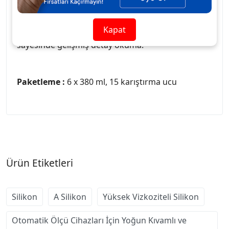
ve hidrofilik özelliğe sahiptir. Çift vizkositeli tek
aşamalı teknik için idealdir. Elite HD+ Light Fast
Kapat
ile kullanılması tavsiye edilir. Opak pigmentler
sayesinde gelişmiş detay okuma.
Paketleme :
6 x 380 ml, 15 karıştırma ucu
Ürün Etiketleri
Silikon
A Silikon
Yüksek Vizkoziteli Silikon
Otomatik Ölçü Cihazları İçin Yoğun Kıvamlı ve