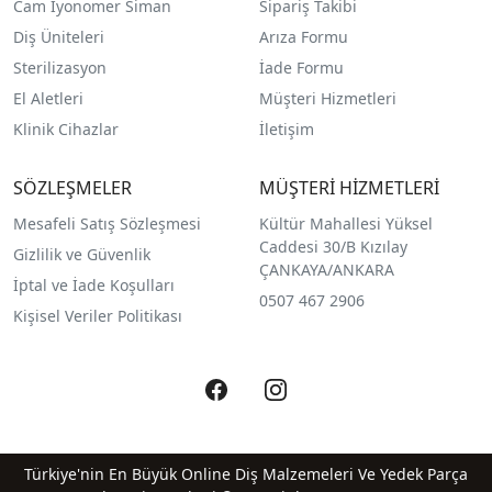
Cam İyonomer Siman
Sipariş Takibi
Diş Üniteleri
Arıza Formu
Sterilizasyon
İade Formu
El Aletleri
Müşteri Hizmetleri
Klinik Cihazlar
İletişim
SÖZLEŞMELER
MÜŞTERİ HİZMETLERİ
Mesafeli Satış Sözleşmesi
Kültür Mahallesi Yüksel
Caddesi 30/B Kızılay
Gizlilik ve Güvenlik
ÇANKAYA/ANKARA
İptal ve İade Koşulları
0507 467 2906
Kişisel Veriler Politikası
Türkiye'nin En Büyük Online Diş Malzemeleri Ve Yedek Parça