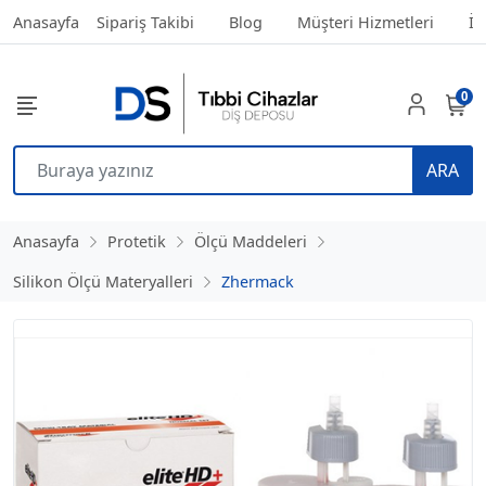
Anasayfa
Sipariş Takibi
Blog
Müşteri Hizmetleri
İl
0
ARA
Anasayfa
Protetik
Ölçü Maddeleri
Silikon Ölçü Materyalleri
Zhermack