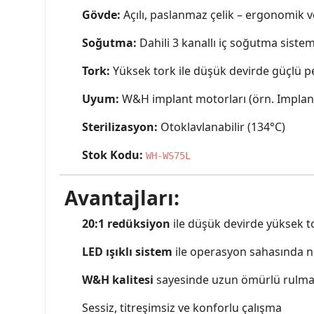
Gövde:
Açılı, paslanmaz çelik – ergonomik 
Soğutma:
Dahili 3 kanallı iç soğutma sistem
Tork:
Yüksek tork ile düşük devirde güçlü 
Uyum:
W&H implant motorları (örn. Implan
Sterilizasyon:
Otoklavlanabilir (134°C)
Stok Kodu:
WH-WS75L
Avantajları:
20:1 redüksiyon
ile düşük devirde yüksek to
LED ışıklı sistem
ile operasyon sahasında n
W&H kalitesi
sayesinde uzun ömürlü rulma
Sessiz, titreşimsiz ve konforlu çalışma