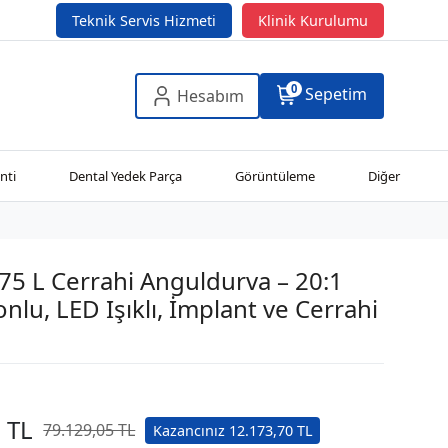
Teknik Servis Hizmeti
Klinik Kurulumu
0
Sepetim
Hesabım
nti
Dental Yedek Parça
Görüntüleme
Diğer
5 L Cerrahi Anguldurva – 20:1
nlu, LED Işıklı, İmplant ve Cerrahi
 TL
79.129,05 TL
Kazancınız 12.173,70 TL