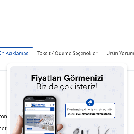
ün Açıklaması
Taksit / Ödeme Seçenekleri
Ürün Yoruml
otomi, kemik preparasyonu
 motorlarla uyumlu)