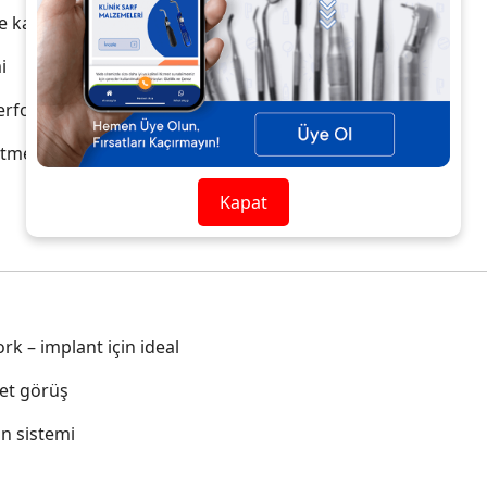
ve kaymaz yüzey
i
performans
tmed) ile tam uyumlu
Kapat
rk – implant için ideal
et görüş
n sistemi