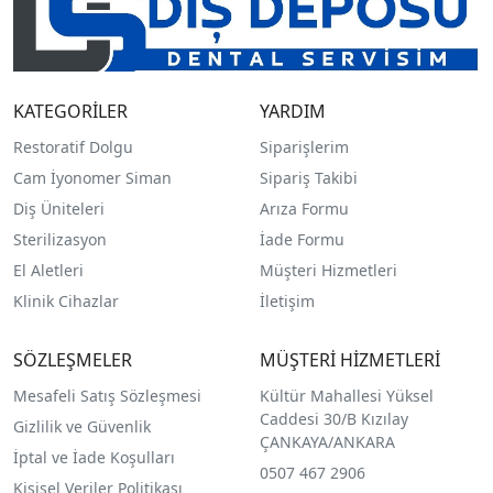
KATEGORİLER
YARDIM
Restoratif Dolgu
Siparişlerim
Cam İyonomer Siman
Sipariş Takibi
Diş Üniteleri
Arıza Formu
Sterilizasyon
İade Formu
El Aletleri
Müşteri Hizmetleri
Klinik Cihazlar
İletişim
SÖZLEŞMELER
MÜŞTERİ HİZMETLERİ
Mesafeli Satış Sözleşmesi
Kültür Mahallesi Yüksel
Caddesi 30/B Kızılay
Gizlilik ve Güvenlik
ÇANKAYA/ANKARA
İptal ve İade Koşulları
0507 467 2906
Kişisel Veriler Politikası