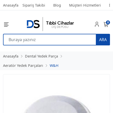
Anasayfa
Sipariş Takibi
Blog
Müşteri Hizmetleri
İl
0
ARA
Anasayfa
Dental Yedek Parça
Aeratör Yedek Parçaları
W&H