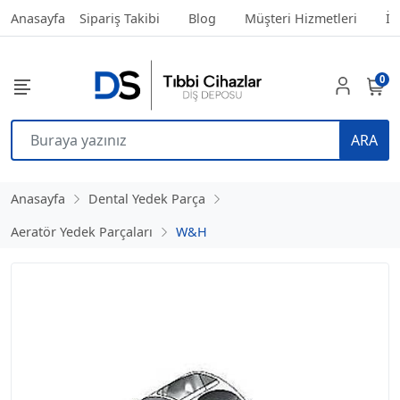
Anasayfa
Sipariş Takibi
Blog
Müşteri Hizmetleri
İl
0
ARA
Anasayfa
Dental Yedek Parça
Aeratör Yedek Parçaları
W&H