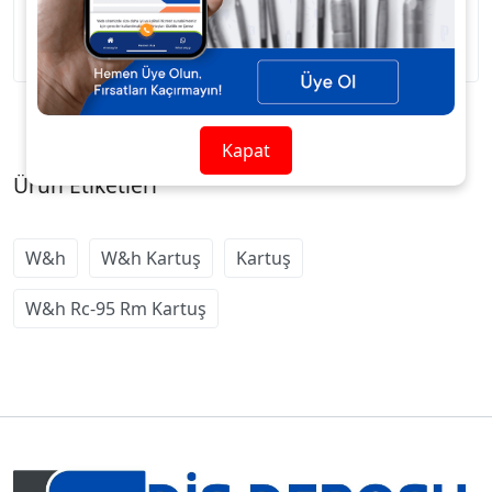
W&H RC-95 RM Kartuş
Kapat
Ürün Etiketleri
W&h
W&h Kartuş
Kartuş
W&h Rc-95 Rm Kartuş