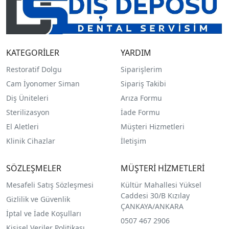
KATEGORİLER
YARDIM
Restoratif Dolgu
Siparişlerim
Cam İyonomer Siman
Sipariş Takibi
Diş Üniteleri
Arıza Formu
Sterilizasyon
İade Formu
El Aletleri
Müşteri Hizmetleri
Klinik Cihazlar
İletişim
SÖZLEŞMELER
MÜŞTERİ HİZMETLERİ
Mesafeli Satış Sözleşmesi
Kültür Mahallesi Yüksel
Caddesi 30/B Kızılay
Gizlilik ve Güvenlik
ÇANKAYA/ANKARA
İptal ve İade Koşulları
0507 467 2906
Kişisel Veriler Politikası