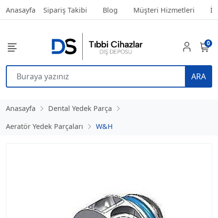
Anasayfa
Sipariş Takibi
Blog
Müşteri Hizmetleri
İl
0
ARA
Anasayfa
Dental Yedek Parça
Aeratör Yedek Parçaları
W&H