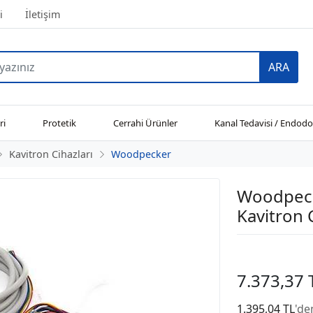
i
İletişim
ARA
ri
Protetik
Cerrahi Ürünler
Kanal Tedavisi / Endodo
Kavitron Cihazları
Woodpecker
Woodpeck
Kavitron 
7.373,37 
1.395,04 TL
'de