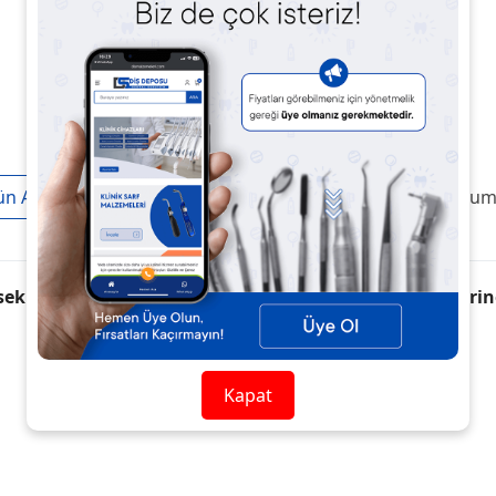
ün Açıklaması
Taksit / Ödeme Seçenekleri
Ürün Yoruml
ksek verim. Hafif kompakt, el tutamağı. Tüm diş ünitleri
Kapat