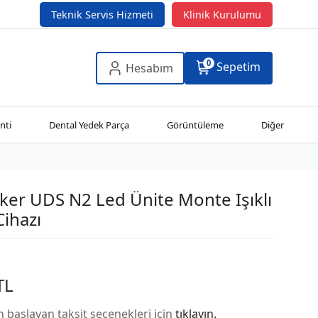
Teknik Servis Hizmeti
Klinik Kurulumu
0
Sepetim
Hesabım
nti
Dental Yedek Parça
Görüntüleme
Diğer
er UDS N2 Led Ünite Monte Işıklı
Cihazı
TL
n başlayan taksit seçenekleri için
tıklayın.