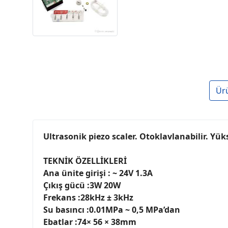
Ür
Ultrasonik piezo scaler. Otoklavlanabilir. Yü
TEKNİK ÖZELLİKLERİ
Ana ünite girişi : ~ 24V 1.3A
Çıkış gücü :3W 20W
Frekans :28kHz ± 3kHz
Su basıncı :0.01MPa ~ 0,5 MPa’dan
Ebatlar :74× 56 × 38mm