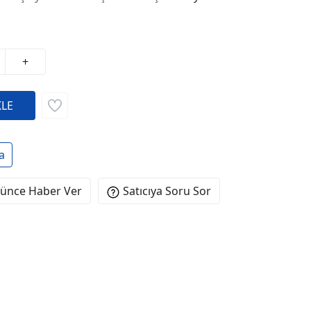
+
a
şünce Haber Ver
Satıcıya Soru Sor