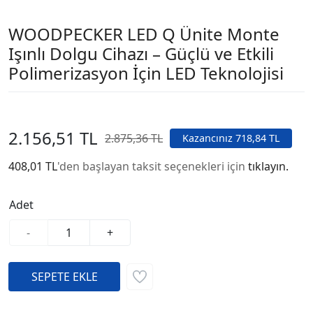
WOODPECKER LED Q Ünite Monte
Işınlı Dolgu Cihazı – Güçlü ve Etkili
Polimerizasyon İçin LED Teknolojisi
2.156,51 TL
2.875,36 TL
Kazancınız 718,84 TL
408,01 TL
'den başlayan taksit seçenekleri için
tıklayın.
Adet
-
+