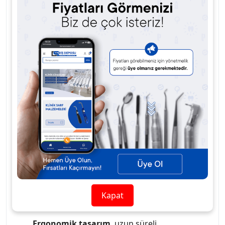
ve
yer tasarrufu
sağlar.
Derin polimerizasyon
sağlayan
yüksek ışık gücü
ile diş dolguları daha
sağlam ve dayanıklı hale gelir.
Ergonomik yapısı
,
uzun süreli kullanımlarda
bile rahatlık ve konfor
sunar.
WOODPECKER LED Q
cihazı,
dental
kliniklerde
yüksek verimlilik ve
hızlı sonuçlar
sunarak tedavi sürecini hızlandırır ve klinik
verimliliği artırır.
LED ışık gücü
, diş hekimlerinin
daha etkili ve hızlı tedaviler
yapmalarını sağlar.
LED ışık teknolojisi
, güçlü ve hızlı
polimerizasyon sağlar.
Ünite monte tasarımı
, dental üniteye kolayca
entegre edilir.
Derin polimerizasyon
, dolguların sağlam ve
Kapat
dayanıklı olmasını sağlar.
Ergonomik tasarım
, uzun süreli