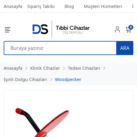
Anasayfa
Sipariş Takibi
Blog
Müşteri Hizmetleri
İl
0
ARA
Anasayfa
Klinik Cihazlar
Tedavi Cihazları
Işınlı Dolgu Cihazları
Woodpecker