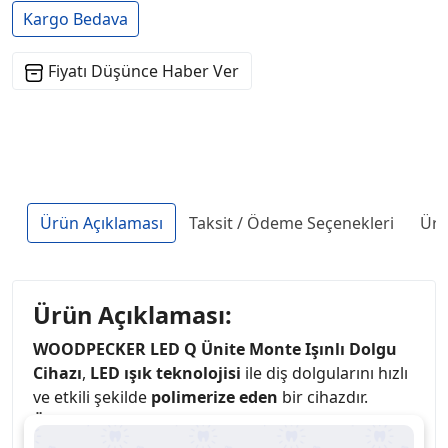
Kargo Bedava
Fiyatı Düşünce Haber Ver
Ürün Açıklaması
Taksit / Ödeme Seçenekleri
Ürü
Ürün Açıklaması:
WOODPECKER LED Q Ünite Monte Işınlı Dolgu
Cihazı
,
LED ışık teknolojisi
ile diş dolgularını hızlı
ve etkili şekilde
polimerize eden
bir cihazdır.
Ünite monte tasarımı
sayesinde
dental üniteye
kolayca entegre edilebilir, bu da kullanım kolaylığı