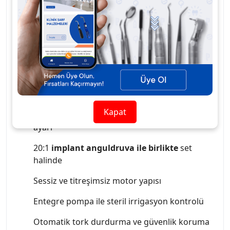
Stok Kodu:
WDP-IMPL-AIRSET
Avantajları:
LED ışıklı el parçası ile
mükemmel görüş
alanı
Yüksek tork gücü sayesinde
stabil ve
kontrollü uygulama
Kapat
Kullanıcı dostu dijital ekran
ve kolay mod
ayarı
20:1
implant anguldruva ile birlikte
set
halinde
Sessiz ve titreşimsiz motor yapısı
Entegre pompa ile steril irrigasyon kontrolü
Otomatik tork durdurma ve güvenlik koruma