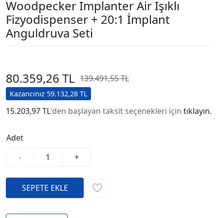
Woodpecker Implanter Air Işıklı
Fizyodispenser + 20:1 İmplant
Anguldruva Seti
80.359,26 TL
139.491,55 TL
Kazancınız 59.132,28 TL
15.203,97 TL
'den başlayan taksit seçenekleri için
tıklayın.
Adet
-
+