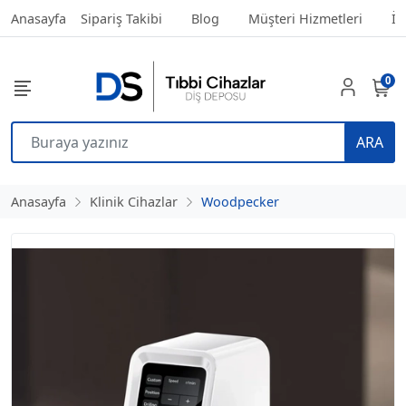
Anasayfa
Sipariş Takibi
Blog
Müşteri Hizmetleri
İl
0
ARA
Anasayfa
Klinik Cihazlar
Woodpecker