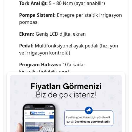
Tork Aralığı:
5 – 80 Ncm (ayarlanabilir)
Pompa Sistemi:
Entegre peristaltik irrigasyon
pompası
Ekran:
Geniş LCD dijital ekran
Pedal:
Multifonksiyonel ayak pedalı (hız, yön
ve irrigasyon kontrolü)
Program Hafızası:
10'a kadar
kişiselleştirilebilir mod
Anguldruva:
20:1 oranlı implant anguldruva
(LED uyumlu)
Uyumluluk:
Tüm implant sistemleri ile yüksek
uyum
Güç Kaynağı:
220V – 50/60Hz