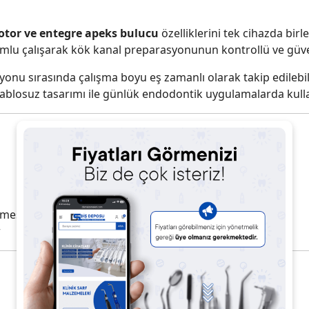
tor ve entegre apeks bulucu
özelliklerini tek cihazda birl
umlu çalışarak kök kanal preparasyonunun kontrollü ve güven
u sırasında çalışma boyu eş zamanlı olarak takip edilebilir.
blosuz tasarımı ile günlük endodontik uygulamalarda kullan
lmesi
r