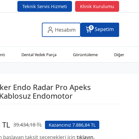
Teknik Servis Hizmeti
Klinik Kurulumu
0
Sepetim
Hesabım
nti
Dental Yedek Parça
Görüntüleme
Diğer
er Endo Radar Pro Apeks
 Kablosuz Endomotor
 TL
39.434,18 TL
Kazancınız 7.886,84 TL
n başlayan taksit seçenekleri için
tıklayın.