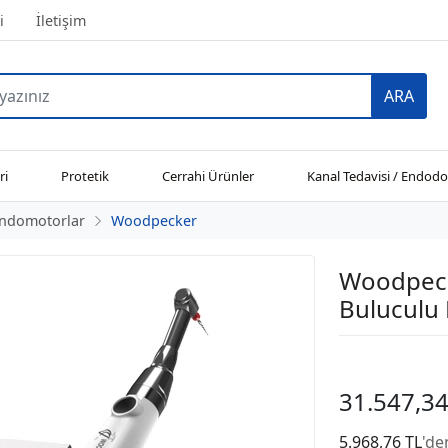
i
İletişim
ARA
ri
Protetik
Cerrahi Ürünler
Kanal Tedavisi / Endodo
ndomotorlar
Woodpecker
Woodpeck
Buluculu
31.547,34
5.968,76 TL
'de