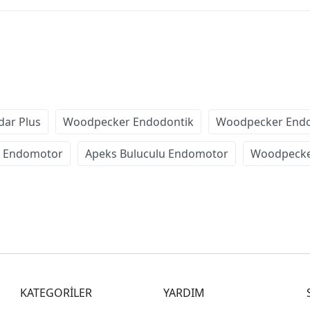
ar Plus
Woodpecker Endodontik
Woodpecker End
z Endomotor
Apeks Buluculu Endomotor
Woodpecke
KATEGORİLER
YARDIM