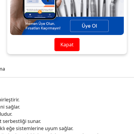
Kapat
şma
leştirir.
i sağlar.
ludur.
 serbestliği sunar.
rklı eğe sistemlerine uyum sağlar.