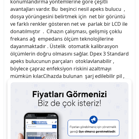
konumlandırma yöntemlerine göre çeşitli
avantajları vardır. Bu beşinci nesil apeks bulucu ,
dosya yörüngesini belirtmek için net bir görüntü
ve farklı renkler gösteren net ve parlak bir LCD ile
donatılmıştır . Cihazın çalışması, gelişmiş çoklu
frekans ağ empedans ölçüm teknolojilerine
dayanmaktadır . Üstelik otomatik kalibrasyon
ölçümlerin doğru olmasını sağlar. Dpex 3 Standard
apeks bulucunun parçaları otoklavlanabilir ,
böylece çapraz enfeksiyon riskini azaltmayı
mümkün kılar.Cihazda bulunan şarj edilebilir pil ,
kullanım kolaylığını artırır ve pilin tekrar tekrar
değiştirilmesi ihtiyacını ortadan kaldırır.
Net parlak LCD ile donatılmış, net görüntü ve farklı
renkler dosyanın yörüngesini açıkça gösterir.
Gelişmiş çoklu frekans ağ empedans ölçüm
teknolojilerine ve otomatik kalibre etmeye dayalı
olarak ölçümlerin doğru olmasını sağlar.
"WOODPEX lll" aksesuarları, yüksek sıcaklık ve