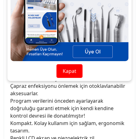
yüksek basınç altında otoklavlanabilir. Çapraz
enfeksiyondan etkili bir şekilde kaçınmak
Pil yeniden şarj edilebilir, bu nedenle pili tekrar
tekrar değiştirmeniz gerekmez
Katlama, görsel açıyı ayarlamak kolay
Çok frekanslı kapalı devre insan vücudunun ağız
boşluğuna dayalı olarak, apeks konumlandırıcı
alanında beşinci nesil devrenin benimsenmesi.
Kök kanalının kuru mu yoksa elektrolit ile dolu mu
Kapat
olduğu. kan veya fizyolojik tuzlu su ölçüm
sonucunu etkilemeyecektir.
Çapraz enfeksiyonu önlemek için otoklavlanabilir
aksesuarlar.
Program verilerini önceden ayarlayarak
doğruluğu garanti etmek için kendi kendine
kontrol devresi ile donatılmıştır!
Kompakt. Kolay kullanım için sağlam, ergonomik
tasarım.
Renkli LCD ekran ve piezoelektrik zil.