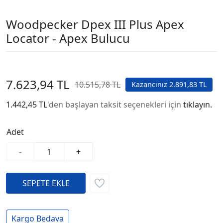
Woodpecker Dpex III Plus Apex
Locator - Apex Bulucu
7.623,94 TL
10.515,78 TL
Kazancınız 2.891,83 TL
1.442,45 TL
'den başlayan taksit seçenekleri için
tıklayın.
Adet
-
+
Kargo Bedava