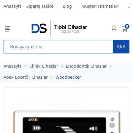
Anasayfa
Sipariş Takibi
Blog
Müşteri Hizmetleri
İl
0
ARA
Anasayfa
Klinik Cihazlar
Endodontik Cihazlar
Apex Locatör Cihazlar
Woodpecker