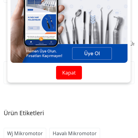
Ürün Açıklaması
Taksit / Ödeme Seçenekleri
Ürü
Kapat
Ürün Etiketleri
Wj Mikromotor
Havalı Mikromotor