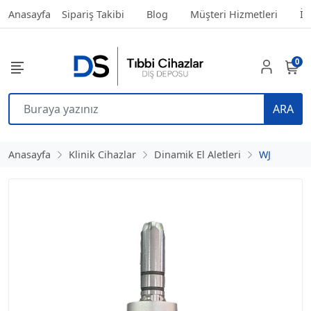
Anasayfa
Sipariş Takibi
Blog
Müşteri Hizmetleri
İl
0
ARA
Anasayfa
Klinik Cihazlar
Dinamik El Aletleri
WJ