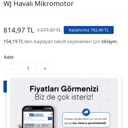
WJ Havalı Mikromotor
814,97 TL
1.577,37 TL
Kazancınız 762,40 TL
154,19 TL
'den başlayan taksit seçenekleri için
tıklayın.
Adet
-
+
Fiyatı Düşünce Haber Ver
Satıcıya Soru Sor