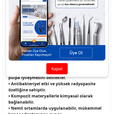
korur, sekonder dentin oluşumunu teşvik eder ve
antibakteriyel etki sunar.
Yüksek radyopasiteye sahip olan Calcimol LC,
röntgende kolayca görüntülenebilir. Kompozit ve
diğer restoratif materyallerle uyumlu yapısı, nemli
ortamlarda dahi mükemmel kenar adaptasyonu
sağlar. Klinik uygulamalarda kolay, hızlı ve güvenli
kullanım imkânı sunar.
• Kalsiyum hidroksit bazlı, ışınla sertleşen
pulpa örtücü ve astar materyalidir.
Kapat
• Sekonder dentin oluşumunu teşvik eder,
pulpa iyileşmesini destekler.
• Antibakteriyel etki ve yüksek radyopasite
özelliğine sahiptir.
• Kompozit materyallerle kimyasal olarak
bağlanabilir.
• Nemli ortamlarda uygulanabilir, mükemmel