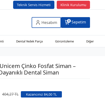
Teknik Servis Hizmeti
Klinik Kurulumu
0
Sepetim
Hesabım
nti
Dental Yedek Parça
Görüntüleme
Diğer
Unicem Çinko Fosfat Siman –
Dayanıklı Dental Siman
404,27 TL
Kazancınız 84,00 TL