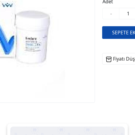
Adet
-
Fiyatı Dü