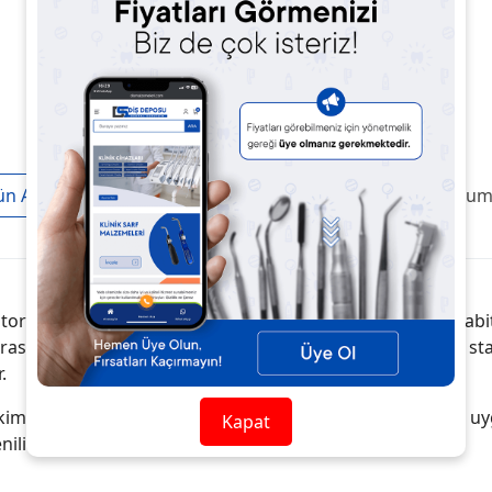
ün Açıklaması
Taksit / Ödeme Seçenekleri
Ürün Yoruml
rasyonlarda protez, köprü ve ortodontik braketlerin sabitlen
asyonları güvenli bir şekilde yerinde tutar, uzun ömürlü sta
.
hekimlere pratik kullanım imkânı sunar. Pürüzsüz kıvamı ile uy
Kapat
nilir performans sağlar.