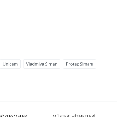
Unicem
Vladmiva Siman
Protez Simanı
SÖZLEŞMELER
MÜŞTERİ HİZMETLERİ