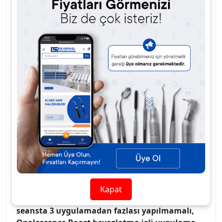
uygulanır.
Göz önünde bulundurulması gereken başka
birçok faktör olsa da, başlangıç rengi, işlem
sonrası için uygun beklentilerin temelini
oluşturur. Bu özellikle ofis tipi beyazlatma için
çok önemlidir. Uygulama yapılan kişiler
sonuçları hemen görebilir ve çoğu durumda
dişler uygulamadan 24-48 saat sonra
beyazlamaya devam edecektir.
IŞIĞA GEREKSİNİM YOKTUR!
Buzdolabında saklanması gerekmez,
Güçlü %40 hidrojen peroksit jel,
Toplam 40–60 dakikalık bir uygulama süresi
Kapat
için iki ila üç 20 dakikalık uygulama, bir
seansta 3 uygulamadan fazlası yapılmamalı,