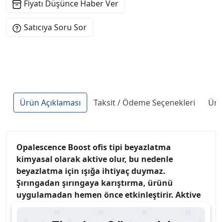
Fiyatı Düşünce Haber Ver
Satıcıya Soru Sor
Ürün Açıklaması
Taksit / Ödeme Seçenekleri
Ürü
Opalescence Boost ofis tipi beyazlatma
kimyasal olarak aktive olur, bu nedenle
beyazlatma için ışığa ihtiyaç duymaz.
Şırıngadan şırıngaya karıştırma, ürünü
uygulamadan hemen önce etkinleştirir. Aktive
edilmiş %40 hidrojen peroksit, şırınga ile
kolayca iletilir ve beyazlatma için dişlere