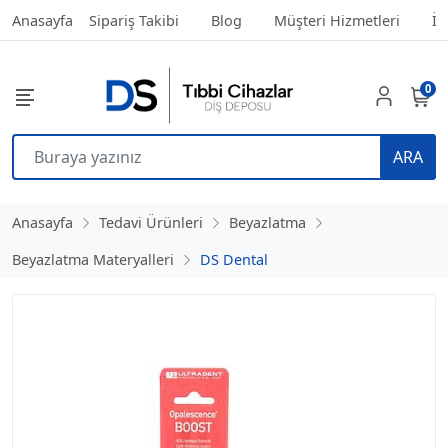
Anasayfa
Sipariş Takibi
Blog
Müşteri Hizmetleri
İl
0
ARA
Anasayfa
Tedavi Ürünleri
Beyazlatma
Beyazlatma Materyalleri
DS Dental